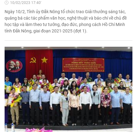
10/02/2023 17:40'
Ngày 10/2, Tỉnh ủy Đắk Nông tổ chức trao Giải thưởng sáng tác,
quảng bá các tác phẩm văn học, nghệ thuật và báo chí về chủ đề
học tập và làm theo tư tưởng, đạo đức, phong cách Hồ Chí Minh
tỉnh Đắk Nông, giai đoạn 2021-2025 (đợt 1).