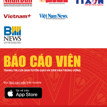
Đọc
Báo cáo viên
trên mobile: