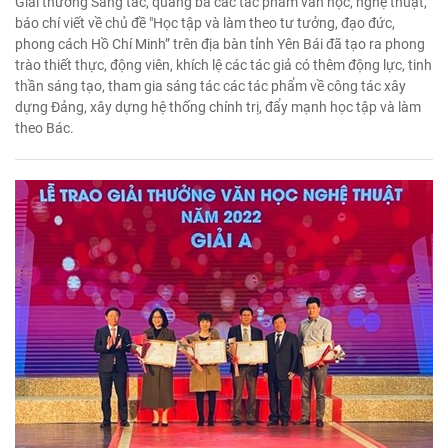
Giải thưởng Sáng tác, quảng bá các tác phẩm văn học, nghệ thuật,
báo chí viết về chủ đề "Học tập và làm theo tư tưởng, đạo đức,
phong cách Hồ Chí Minh” trên địa bàn tỉnh Yên Bái đã tạo ra phong
trào thiết thực, động viên, khích lệ các tác giả có thêm động lực, tinh
thần sáng tạo, tham gia sáng tác các tác phẩm về công tác xây
dựng Đảng, xây dựng hệ thống chính trị, đẩy mạnh học tập và làm
theo Bác.