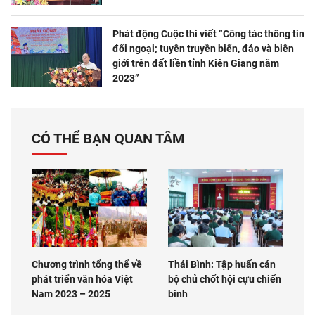
Phát động Cuộc thi viết “Công tác thông tin
đối ngoại; tuyên truyền biển, đảo và biên
giới trên đất liền tỉnh Kiên Giang năm
2023”
CÓ THỂ BẠN QUAN TÂM
Chương trình tổng thể về
Thái Bình: Tập huấn cán
phát triển văn hóa Việt
bộ chủ chốt hội cựu chiến
Nam 2023 – 2025
binh