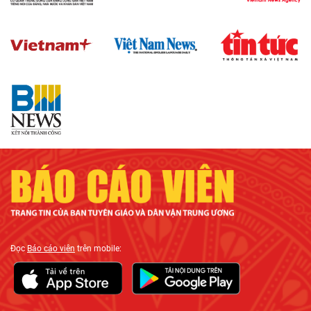
Đọc
Báo cáo viên
trên mobile: