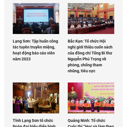
Lạng Sơn: Tập huấn công
Bắc Kạn: Tổ chức Hội
tác tuyên truyền miệng,
nghị giới thiệu cuốn sách
hoạt động báo cáo viên
của đồng chí Tổng Bí thư
năm 2023
Nguyễn Phú Trọng về
phòng, chống tham
nhũng, tiêu cực
Tỉnh Lạng Sơn tổ chức
Quảng Ninh: Tổ chức
Đoàn đại biểu điển hình
Cuộc thi “Học và làm theo