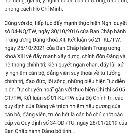
nội dung, giá trị, ý nghĩa to lớn của tư tưởng, đạo đức,
phong cách Hồ Chí Minh.
Cùng với đó, tiếp tục đẩy mạnh thực hiện Nghị quyết
số 04-NQ/TW, ngày 30/10/2016 của Ban Chấp hành
Trung ương Đảng khoá XII; Kết luận số 21- KL/TW,
ngày 25/10/2021 của Ban Chấp hành Trung ương
khoá XIII về đẩy mạnh xây dựng, chỉnh đốn Đảng và
hệ thống chính trị; kiên quyết ngăn chặn, đẩy lùi, xử
lý nghiêm cán bộ, đảng viên suy thoái về tư tưởng
chính trị, đạo đức, lối sống, những biểu hiện “tự diễn
biến, “tự chuyển hoá” gắn với thực hiện Chỉ thị số 05-
CT/TW, Kết luận số 01-KL/TW của Bộ Chính trị; các
quy định của Đảng về trách nhiệm nêu gương của
cán bộ, đảng viên, trước hết là cán bộ chủ chốt các
cấp và Quy định số 34-QĐi/TU, ngày 28/01/2019 của
Ban Chấp hành Đảng bộ tỉnh…