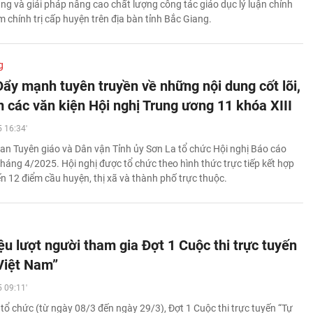
ạng và giải pháp nâng cao chất lượng công tác giáo dục lý luận chính
âm chính trị cấp huyện trên địa bàn tỉnh Bắc Giang.
g
Đẩy mạnh tuyên truyền về những nội dung cốt lõi,
m các văn kiện Hội nghị Trung ương 11 khóa XIII
 16:34'
an Tuyên giáo và Dân vận Tỉnh ủy Sơn La tổ chức Hội nghị Báo cáo
tháng 4/2025. Hội nghị được tổ chức theo hình thức trực tiếp kết hợp
ến 12 điểm cầu huyện, thị xã và thành phố trực thuộc.
ệu lượt người tham gia Đợt 1 Cuộc thi trực tuyến
Việt Nam”
 09:11'
 tổ chức (từ ngày 08/3 đến ngày 29/3), Đợt 1 Cuộc thi trực tuyến “Tự