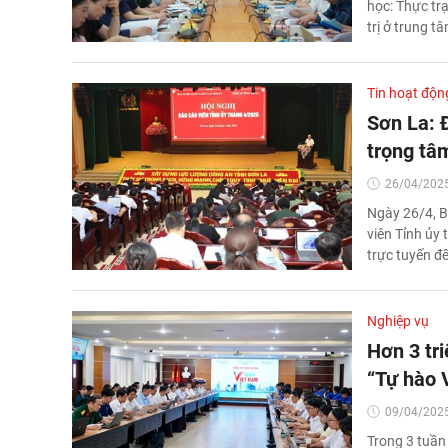
học: Thực tr
trị ở trung t
Tin hoạt độn
Sơn La: 
trọng tâ
26/04/2025
Ngày 26/4, B
viên Tỉnh ủy 
trực tuyến đ
Nghiệp vụ
Hơn 3 tri
“Tự hào 
09/04/2025
Trong 3 tuần