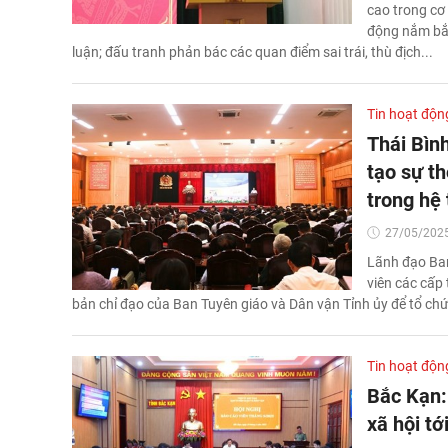
cao trong cơ 
động nắm bắt
luận; đấu tranh phản bác các quan điểm sai trái, thù địch...
Tin hoạt độn
Thái Bìn
tạo sự t
trong hệ 
27/05/2025
Lãnh đạo Ban
viên các cấp 
bản chỉ đạo của Ban Tuyên giáo và Dân vận Tỉnh ủy để tổ chức
Tin hoạt độn
Bắc Kạn:
xã hội t