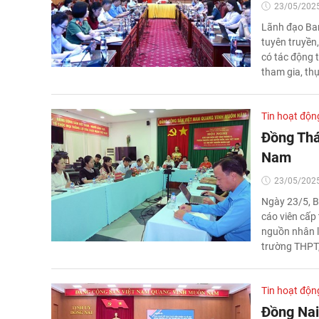
23/05/2025
Lãnh đạo Ban
tuyên truyền
có tác động t
tham gia, th
Tin hoạt độn
Đồng Thá
Nam
23/05/2025
Ngày 23/5, B
cáo viên cấp 
nguồn nhân l
trường THPT,
Tin hoạt độn
Đồng Nai