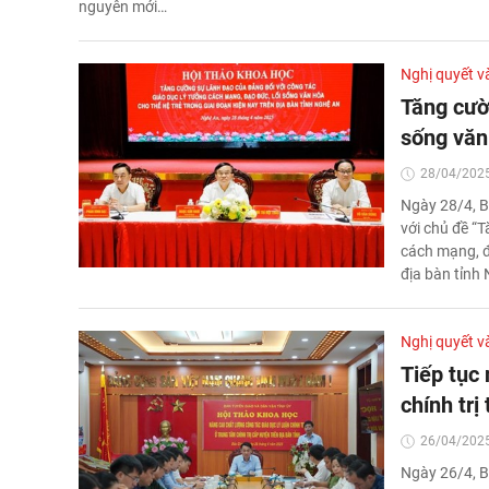
nguyên mới…
Nghị quyết v
Tăng cườ
sống văn
28/04/2025
Ngày 28/4, B
với chủ đề “
cách mạng, đạ
địa bàn tỉnh 
Nghị quyết v
Tiếp tục 
chính trị
26/04/2025
Ngày 26/4, B