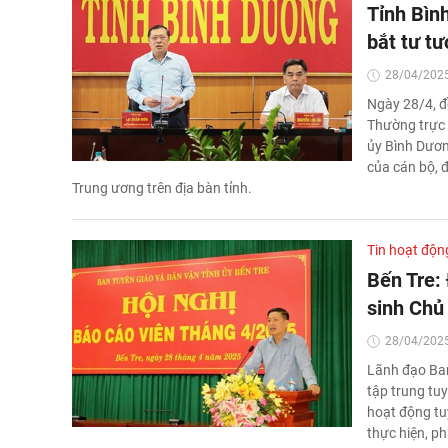
Tỉnh Bìn
bắt tư t
28/04/2025
Ngày 28/4, đ
Thường trực 
ủy Bình Dương
của cán bộ, đ
Trung ương trên địa bàn tỉnh.
Tin hoạt độn
Bến Tre:
sinh Chủ
28/04/2025
Lãnh đạo Ban
tập trung tu
hoạt động tu
thực hiện, ph