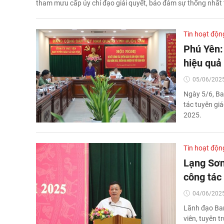
tham mưu cấp ủy chỉ đạo giải quyết, bảo đảm sự thống nhất
Tin hoạt độn
Phú Yên: 
hiệu quả
05/06/2025
Ngày 5/6, Ba
tác tuyên gi
2025.
Tin hoạt độn
Lạng Sơn
công tác
04/06/2025
Lãnh đạo Ban
viên, tuyên t