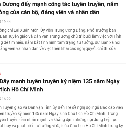
h Dương đẩy mạnh công tác tuyên truyền, nắm
ưởng của cán bộ, đảng viên và nhân dân
 19:44'
ồng chí Lại Xuân Môn, Ủy viên Trung ương Đảng, Phó Trưởng ban
Ban Tuyên giáo và Dân vận Trung ương chủ trì buổi làm việc với Tỉnh
 để tìm hiểu, nắm bắt tình hình tâm trạng, tư tưởng, dư luận xã hội
ảng viên và nhân dân về việc triển khai các nghị quyết, chỉ thị của
g
 Đẩy mạnh tuyên truyền kỷ niệm 135 năm Ngày
 tịch Hồ Chí Minh
 16:22'
 Tuyên giáo và Dân vận Tỉnh ủy Bến Tre đề nghị đội ngũ Báo cáo viên
yên truyền kỷ niệm 135 năm Ngày sinh Chủ tịch Hồ Chí Minh. Trong
yên truyền cần nhấn mạnh và khẳng định những nội dung tiếp tục
át huy và phát triển tư tưởng vĩ đại của Chủ tịch Hồ Chí Minh trong kỷ