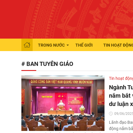
TRONG NƯỚC
THẾ GIỚI
TIN HOẠT ĐỘN
# BAN TUYÊN GIÁO
Tin hoạt độn
Ngành Tu
nắm bắt v
dư luận x
09/06/2025
Lãnh đạo Ban
động nắm bắt 