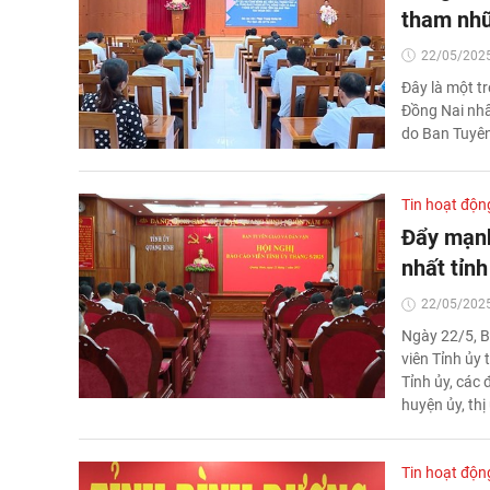
tham nhũn
22/05/2025
Đây là một t
Đồng Nai nhấ
do Ban Tuyên
Tin hoạt độn
Đẩy mạnh
nhất tỉnh
22/05/2025
Ngày 22/5, B
viên Tỉnh ủy
Tỉnh ủy, các
huyện ủy, thị
Tin hoạt độn