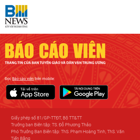
Đọc
Báo cáo viên
trên mobile:
Giấy phép số 81/GP-TTĐT, Bộ TT&TT
Trưởng ban Biên tập: TS. Đỗ Phương Thảo
Phó Trưởng Ban Biên tập: ThS. Phạm Hoàng Tinh, ThS. Văn
Tiến Bằng