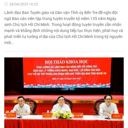
28/04/2025 16:22'
Lãnh đạo Ban Tuyên giáo và Dân vận Tỉnh ủy Bến Tre đề nghị đội
ngũ Báo cáo viên tập trung tuyên truyền kỷ niệm 135 năm Ngày
sinh Chủ tịch Hồ Chí Minh. Trong hoạt động tuyên truyền cần nhấn
mạnh và khẳng định những nội dung tiếp tục thực hiện, phát huy và
phát triển tư tưởng vĩ đại của Chủ tịch Hồ Chí Minh trong kỷ nguyên
mới…