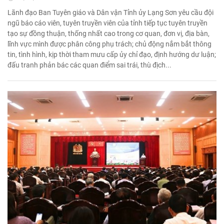
Lãnh đạo Ban Tuyên giáo và Dân vận Tỉnh ủy Lạng Sơn yêu cầu đội
ngũ báo cáo viên, tuyên truyền viên của tỉnh tiếp tục tuyên truyền
tạo sự đồng thuận, thống nhất cao trong cơ quan, đơn vị, địa bàn,
lĩnh vực mình được phân công phụ trách; chủ động nắm bắt thông
tin, tình hình, kịp thời tham mưu cấp ủy chỉ đạo, định hướng dư luận;
đấu tranh phản bác các quan điểm sai trái, thù địch...