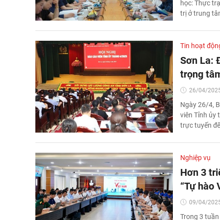
học: Thực tr
trị ở trung t
Tin hoạt độn
Sơn La: 
trọng tâ
26/04/2025
Ngày 26/4, B
viên Tỉnh ủy 
trực tuyến đ
Nghiệp vụ
Hơn 3 tri
“Tự hào 
09/04/2025
Trong 3 tuần