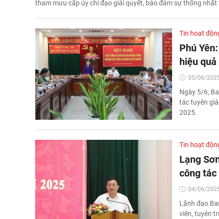
tham mưu cấp ủy chỉ đạo giải quyết, bảo đảm sự thống nhất
Tin hoạt độn
Phú Yên: 
hiệu quả
05/06/2025
Ngày 5/6, Ba
tác tuyên gi
2025.
Tin hoạt độn
Lạng Sơn
công tác
04/06/2025
Lãnh đạo Ban
viên, tuyên t