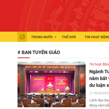
TRONG NƯỚC
THẾ GIỚI
TIN HOẠT ĐỘN
# BAN TUYÊN GIÁO
Tin hoạt độn
Ngành Tu
nắm bắt v
dư luận x
09/06/2025
Lãnh đạo Ban
động nắm bắt 