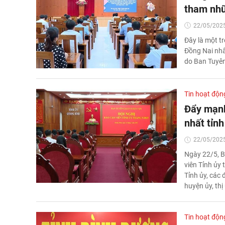
tham nhũn
22/05/2025
Đây là một t
Đồng Nai nhấ
do Ban Tuyên
Tin hoạt độn
Đẩy mạnh
nhất tỉnh
22/05/2025
Ngày 22/5, B
viên Tỉnh ủy
Tỉnh ủy, các
huyện ủy, thị
Tin hoạt độn