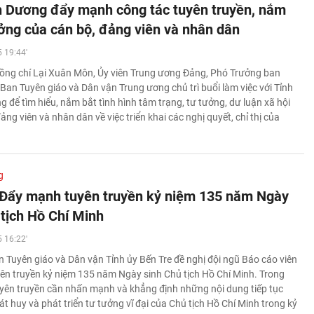
h Dương đẩy mạnh công tác tuyên truyền, nắm
ưởng của cán bộ, đảng viên và nhân dân
 19:44'
ồng chí Lại Xuân Môn, Ủy viên Trung ương Đảng, Phó Trưởng ban
Ban Tuyên giáo và Dân vận Trung ương chủ trì buổi làm việc với Tỉnh
 để tìm hiểu, nắm bắt tình hình tâm trạng, tư tưởng, dư luận xã hội
ảng viên và nhân dân về việc triển khai các nghị quyết, chỉ thị của
g
 Đẩy mạnh tuyên truyền kỷ niệm 135 năm Ngày
 tịch Hồ Chí Minh
 16:22'
 Tuyên giáo và Dân vận Tỉnh ủy Bến Tre đề nghị đội ngũ Báo cáo viên
yên truyền kỷ niệm 135 năm Ngày sinh Chủ tịch Hồ Chí Minh. Trong
yên truyền cần nhấn mạnh và khẳng định những nội dung tiếp tục
át huy và phát triển tư tưởng vĩ đại của Chủ tịch Hồ Chí Minh trong kỷ