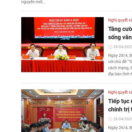
nguyên mới…
Nghị quyết v
Tăng cườ
sống văn
28/04/2025
Ngày 28/4, B
với chủ đề “
cách mạng, đạ
địa bàn tỉnh 
Nghị quyết v
Tiếp tục 
chính trị
26/04/2025
Ngày 26/4, B