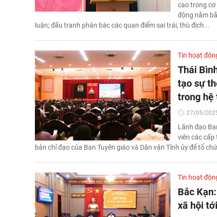
cao trong cơ 
động nắm bắt
luận; đấu tranh phản bác các quan điểm sai trái, thù địch...
Tin hoạt độn
Thái Bìn
tạo sự t
trong hệ 
27/05/2025
Lãnh đạo Ban
viên các cấp 
bản chỉ đạo của Ban Tuyên giáo và Dân vận Tỉnh ủy để tổ chức
Tin hoạt độn
Bắc Kạn:
xã hội t