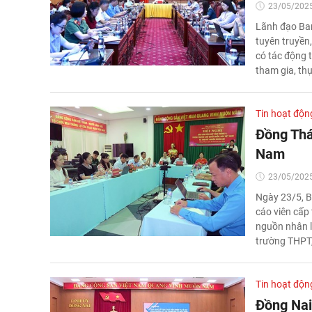
23/05/2025
Lãnh đạo Ban
tuyên truyền
có tác động t
tham gia, th
Tin hoạt độn
Đồng Thá
Nam
23/05/2025
Ngày 23/5, B
cáo viên cấp 
nguồn nhân l
trường THPT,
Tin hoạt độn
Đồng Nai