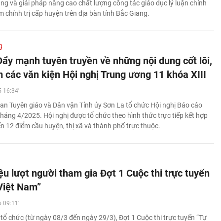
ạng và giải pháp nâng cao chất lượng công tác giáo dục lý luận chính
âm chính trị cấp huyện trên địa bàn tỉnh Bắc Giang.
g
Đẩy mạnh tuyên truyền về những nội dung cốt lõi,
m các văn kiện Hội nghị Trung ương 11 khóa XIII
 16:34'
an Tuyên giáo và Dân vận Tỉnh ủy Sơn La tổ chức Hội nghị Báo cáo
tháng 4/2025. Hội nghị được tổ chức theo hình thức trực tiếp kết hợp
ến 12 điểm cầu huyện, thị xã và thành phố trực thuộc.
ệu lượt người tham gia Đợt 1 Cuộc thi trực tuyến
Việt Nam”
 09:11'
 tổ chức (từ ngày 08/3 đến ngày 29/3), Đợt 1 Cuộc thi trực tuyến “Tự