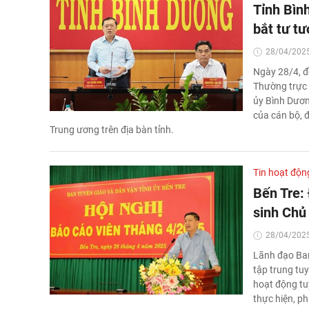
Tỉnh Bìn
bắt tư t
28/04/2025
Ngày 28/4, đ
Thường trực 
ủy Bình Dương
của cán bộ, đ
Trung ương trên địa bàn tỉnh.
Tin hoạt độn
Bến Tre:
sinh Chủ
28/04/2025
Lãnh đạo Ban
tập trung tu
hoạt động tu
thực hiện, ph