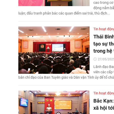
cao trong cơ 
động nắm bắt
luận; đấu tranh phản bác các quan điểm sai trái, thù địch...
Tin hoạt độn
Thái Bìn
tạo sự t
trong hệ 
27/05/2025
Lãnh đạo Ban
viên các cấp 
bản chỉ đạo của Ban Tuyên giáo và Dân vận Tỉnh ủy để tổ chức
Tin hoạt độn
Bắc Kạn:
xã hội t