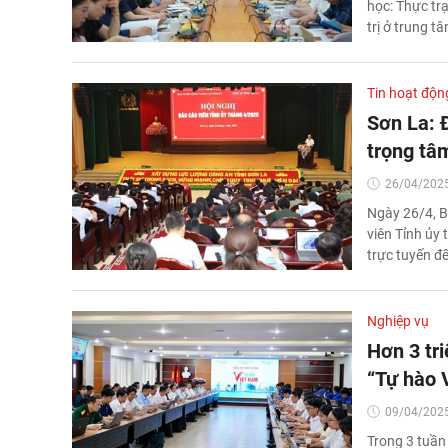
học: Thực tr
trị ở trung t
Tin hoạt độn
Sơn La: 
trọng tâ
26/04/2025
Ngày 26/4, B
viên Tỉnh ủy 
trực tuyến đ
Nghiệp vụ
Hơn 3 tri
“Tự hào 
09/04/2025
Trong 3 tuần