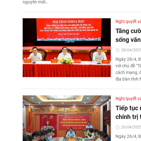
nguyên mới…
Nghị quyết v
Tăng cườ
sống văn
28/04/2025
Ngày 28/4, B
với chủ đề “
cách mạng, đạ
địa bàn tỉnh 
Nghị quyết v
Tiếp tục 
chính trị
26/04/2025
Ngày 26/4, B