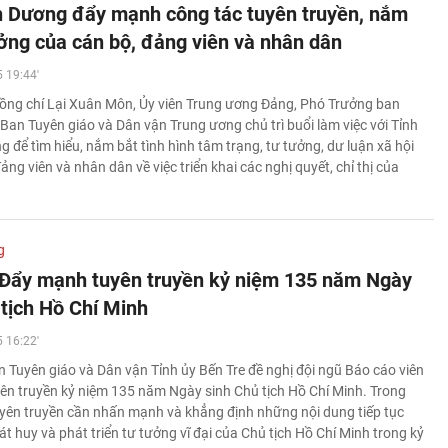
h Dương đẩy mạnh công tác tuyên truyền, nắm
ưởng của cán bộ, đảng viên và nhân dân
 19:44'
ồng chí Lại Xuân Môn, Ủy viên Trung ương Đảng, Phó Trưởng ban
Ban Tuyên giáo và Dân vận Trung ương chủ trì buổi làm việc với Tỉnh
 để tìm hiểu, nắm bắt tình hình tâm trạng, tư tưởng, dư luận xã hội
ảng viên và nhân dân về việc triển khai các nghị quyết, chỉ thị của
g
 Đẩy mạnh tuyên truyền kỷ niệm 135 năm Ngày
 tịch Hồ Chí Minh
 16:22'
 Tuyên giáo và Dân vận Tỉnh ủy Bến Tre đề nghị đội ngũ Báo cáo viên
yên truyền kỷ niệm 135 năm Ngày sinh Chủ tịch Hồ Chí Minh. Trong
yên truyền cần nhấn mạnh và khẳng định những nội dung tiếp tục
át huy và phát triển tư tưởng vĩ đại của Chủ tịch Hồ Chí Minh trong kỷ