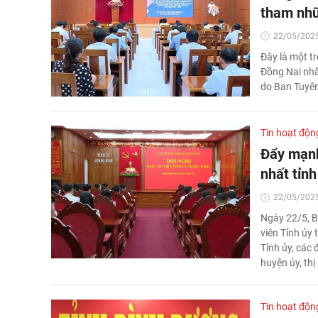
tham nhũn
22/05/2025
Đây là một t
Đồng Nai nhấ
do Ban Tuyên
Tin hoạt độn
Đẩy mạnh
nhất tỉnh
22/05/2025
Ngày 22/5, B
viên Tỉnh ủy
Tỉnh ủy, các
huyện ủy, thị
Tin hoạt độn