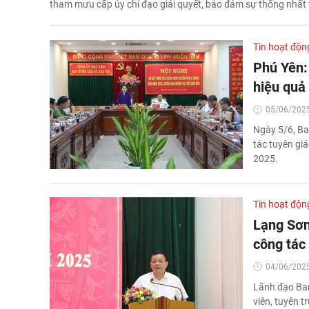
tham mưu cấp ủy chỉ đạo giải quyết, bảo đảm sự thống nhất
Tin hoạt độn
Phú Yên: 
hiệu quả
05/06/2025
Ngày 5/6, Ba
tác tuyên gi
2025.
Tin hoạt độn
Lạng Sơn
công tác
04/06/2025
Lãnh đạo Ban
viên, tuyên t