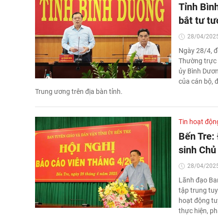
Tỉnh Bìn
bắt tư t
28/04/2025
Ngày 28/4, đ
Thường trực 
ủy Bình Dương
của cán bộ, đ
Trung ương trên địa bàn tỉnh.
Tin hoạt độn
Bến Tre:
sinh Chủ
28/04/2025
Lãnh đạo Ban
tập trung tu
hoạt động tu
thực hiện, ph