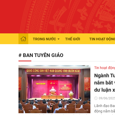
TRONG NƯỚC
THẾ GIỚI
TIN HOẠT ĐỘN
# BAN TUYÊN GIÁO
Tin hoạt độn
Ngành Tu
nắm bắt v
dư luận x
09/06/2025
Lãnh đạo Ban
động nắm bắt 