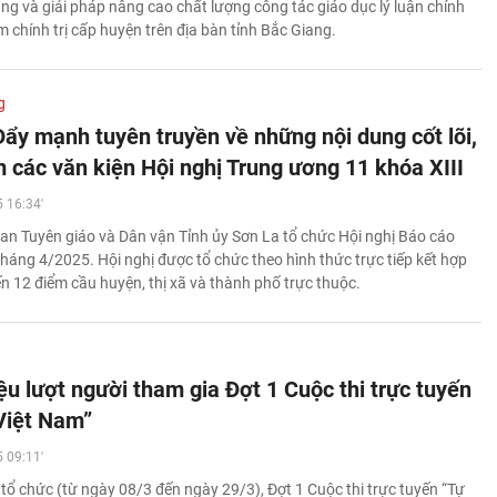
ạng và giải pháp nâng cao chất lượng công tác giáo dục lý luận chính
âm chính trị cấp huyện trên địa bàn tỉnh Bắc Giang.
g
Đẩy mạnh tuyên truyền về những nội dung cốt lõi,
m các văn kiện Hội nghị Trung ương 11 khóa XIII
 16:34'
an Tuyên giáo và Dân vận Tỉnh ủy Sơn La tổ chức Hội nghị Báo cáo
tháng 4/2025. Hội nghị được tổ chức theo hình thức trực tiếp kết hợp
ến 12 điểm cầu huyện, thị xã và thành phố trực thuộc.
ệu lượt người tham gia Đợt 1 Cuộc thi trực tuyến
Việt Nam”
 09:11'
 tổ chức (từ ngày 08/3 đến ngày 29/3), Đợt 1 Cuộc thi trực tuyến “Tự