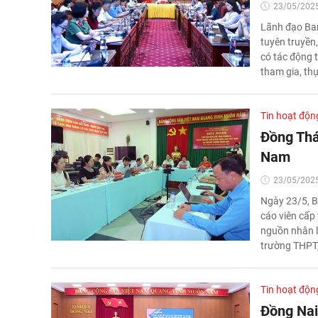
23/05/2025
Lãnh đạo Ban
tuyên truyền
có tác động t
tham gia, th
Tin hoạt độn
Đồng Thá
Nam
23/05/2025
Ngày 23/5, B
cáo viên cấp 
nguồn nhân l
trường THPT,
Tin hoạt độn
Đồng Nai