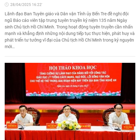
28/04/2025 16:22'
Lãnh đạo Ban Tuyên giáo và Dân vận Tỉnh ủy Bến Tre đề nghị đội
ngũ Báo cáo viên tập trung tuyên truyền kỷ niệm 135 năm Ngày
sinh Chủ tịch Hồ Chí Minh. Trong hoạt động tuyên truyền cần nhấn
mạnh và khẳng định những nội dung tiếp tục thực hiện, phát huy và
phát triển tư tưởng vĩ đại của Chủ tịch Hồ Chí Minh trong kỷ nguyên
mới…