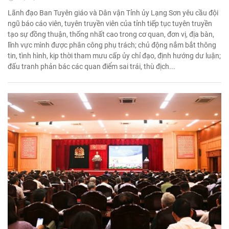
Lãnh đạo Ban Tuyên giáo và Dân vận Tỉnh ủy Lạng Sơn yêu cầu đội
ngũ báo cáo viên, tuyên truyền viên của tỉnh tiếp tục tuyên truyền
tạo sự đồng thuận, thống nhất cao trong cơ quan, đơn vị, địa bàn,
lĩnh vực mình được phân công phụ trách; chủ động nắm bắt thông
tin, tình hình, kịp thời tham mưu cấp ủy chỉ đạo, định hướng dư luận;
đấu tranh phản bác các quan điểm sai trái, thù địch...