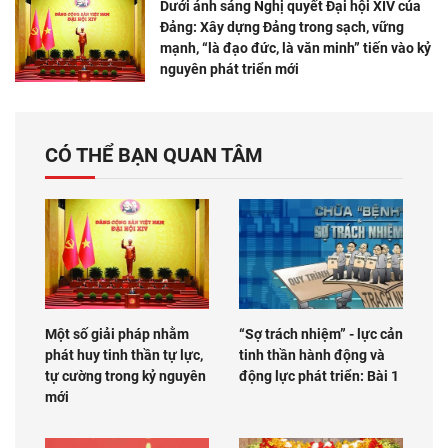
Dưới ánh sáng Nghị quyết Đại hội XIV của
Đảng: Xây dựng Đảng trong sạch, vững
mạnh, “là đạo đức, là văn minh” tiến vào kỷ
nguyên phát triển mới
CÓ THỂ BẠN QUAN TÂM
Một số giải pháp nhằm
“Sợ trách nhiệm” - lực cản
phát huy tinh thần tự lực,
tinh thần hành động và
tự cường trong kỷ nguyên
động lực phát triển: Bài 1
mới