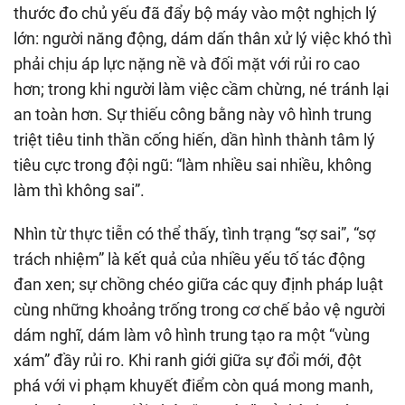
thước đo chủ yếu đã đẩy bộ máy vào một nghịch lý
lớn: người năng động, dám dấn thân xử lý việc khó thì
phải chịu áp lực nặng nề và đối mặt với rủi ro cao
hơn; trong khi người làm việc cầm chừng, né tránh lại
an toàn hơn. Sự thiếu công bằng này vô hình trung
triệt tiêu tinh thần cống hiến, dần hình thành tâm lý
tiêu cực trong đội ngũ: “làm nhiều sai nhiều, không
làm thì không sai”.
Nhìn từ thực tiễn có thể thấy, tình trạng “sợ sai”, “sợ
trách nhiệm” là kết quả của nhiều yếu tố tác động
đan xen; sự chồng chéo giữa các quy định pháp luật
cùng những khoảng trống trong cơ chế bảo vệ người
dám nghĩ, dám làm vô hình trung tạo ra một “vùng
xám” đầy rủi ro. Khi ranh giới giữa sự đổi mới, đột
phá với vi phạm khuyết điểm còn quá mong manh,