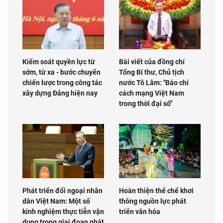
Kiểm soát quyền lực từ
Bài viết của đồng chí
sớm, từ xa - bước chuyển
Tổng Bí thư, Chủ tịch
chiến lược trong công tác
nước Tô Lâm: "Báo chí
xây dựng Đảng hiện nay
cách mạng Việt Nam
trong thời đại số"
Phát triển đối ngoại nhân
Hoàn thiện thể chế khơi
dân Việt Nam: Một số
thông nguồn lực phát
kinh nghiệm thực tiễn vận
triển văn hóa
dụng trong giai đoạn phát