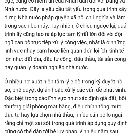
cực; củng cố niềm tin của Nhân dân đối với Đảng và
Nhà nước. Đây là yêu cầu tất yếu trong quá trình xây
dựng Nhà nước pháp quyền xã hội chủ nghĩa và làm
trong sạch bộ máy. Tuy nhiên, ở chiều ngược lại, quá
trình ấy cũng tạo ra áp lực tâm lý rất lớn đối với đội
ngũ cán bộ trực tiếp xử lý công việc, nhất là ở những
lĩnh vực nhạy cảm hoặc liên quan đến lợi ích kinh tế
lớn như: đất đai, đầu tư công, đấu thầu, tài sản công
hay quản lý doanh nghiệp nhà nước.
Ở nhiều nơi xuất hiện tâm lý e dè trong ký duyệt hồ
sơ, phê duyệt dự án hoặc xử lý các vấn đề phát sinh.
Đặc biệt trong các lĩnh vực như: xác định giá đất, bồi
thường giải phóng mặt bằng, điều chỉnh tổng mức
đầu tư hay lựa chọn nhà thầu, nhiều cán bộ lo ngại
rằng chỉ một sai sót trong quá trình áp dụng quy định
cũng có thể dẫn tới hệ lụy pháp lý nhiều năm sau.