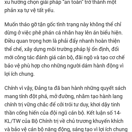
xu hướng chọn giải pháp “an toàn” trở thành một
phản xạ tự vệ tất yếu.
Muốn tháo gỡ tận gốc tình trạng này không thể chỉ
dừng ở việc phê phán cá nhân hay lên án biểu hiện.
Điều quan trọng hơn là phải đẩy nhanh hoàn thiện
thể chế, xây dựng môi trường pháp lý ổn định, đổi
mới công tác đánh giá cán bộ, đãi ngộ và tạo cơ chế
bảo vệ phù hợp cho những người dám hành động vì
lợi ích chung.
Chính vì vậy, Đảng ta đã ban hành những quyết sách
mang tính đột phá, mở đường, nhằm tạo hành lang
chính trị vững chắc để cởi trói tư duy, khơi dậy tinh
thần cống hiến của đội ngũ cán bộ. Kết luận số 14-
KL/TW của Bộ Chính trị về chủ trương khuyến khích
và bảo vệ cán bộ năng động, sáng tạo vì lợi ích chung