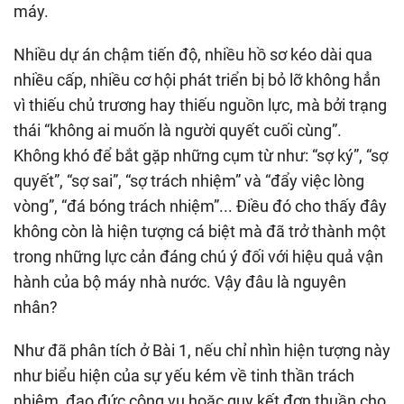
máy.
Nhiều dự án chậm tiến độ, nhiều hồ sơ kéo dài qua
nhiều cấp, nhiều cơ hội phát triển bị bỏ lỡ không hẳn
vì thiếu chủ trương hay thiếu nguồn lực, mà bởi trạng
thái “không ai muốn là người quyết cuối cùng”.
Không khó để bắt gặp những cụm từ như: “sợ ký”, “sợ
quyết”, “sợ sai”, “sợ trách nhiệm” và “đẩy việc lòng
vòng”, “đá bóng trách nhiệm”... Điều đó cho thấy đây
không còn là hiện tượng cá biệt mà đã trở thành một
trong những lực cản đáng chú ý đối với hiệu quả vận
hành của bộ máy nhà nước. Vậy đâu là nguyên
nhân?
Như đã phân tích ở Bài 1, nếu chỉ nhìn hiện tượng này
như biểu hiện của sự yếu kém về tinh thần trách
nhiệm, đạo đức công vụ hoặc quy kết đơn thuần cho