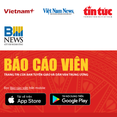
Đọc
Báo cáo viên
trên mobile: