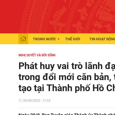
TRONG NƯỚC
THẾ GIỚI
TIN HOẠT ĐỘN
NGHỊ QUYẾT VÀ ĐỜI SỐNG
Phát huy vai trò lãnh 
trong đổi mới căn bản, 
tạo tại Thành phố Hồ C
20/09/2023 - 17:23'