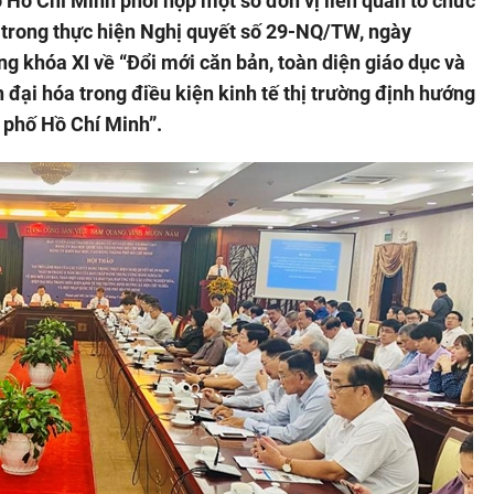
Hồ Chí Minh phối hợp một số đơn vị liên quan tổ chức
g trong thực hiện Nghị quyết số 29-NQ/TW, ngày
 khóa XI về “Đổi mới căn bản, toàn diện giáo dục và
 đại hóa trong điều kiện kinh tế thị trường định hướng
h phố Hồ Chí Minh”.