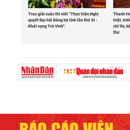
Trao giải cuộc thi viết “Thực hiện Nghị
Thanh Hó
quyết Đại hội Đảng bộ tỉnh lần thứ XI -
triệt, tr
Khát vọng Trà Vinh”.
chỉ thị, 
thư