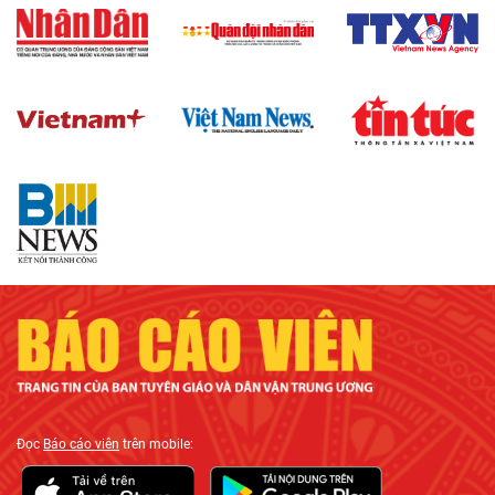
Đọc
Báo cáo viên
trên mobile: