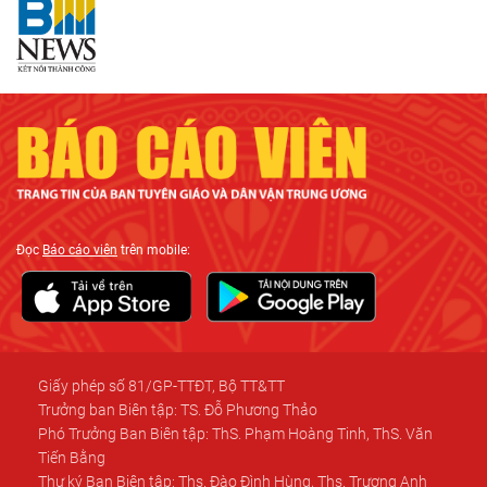
Đọc
Báo cáo viên
trên mobile:
Giấy phép số 81/GP-TTĐT, Bộ TT&TT
Trưởng ban Biên tập: TS. Đỗ Phương Thảo
Phó Trưởng Ban Biên tập: ThS. Phạm Hoàng Tinh, ThS. Văn
Tiến Bằng
Thư ký Ban Biên tập: Ths. Đào Đình Hùng, Ths. Trương Anh