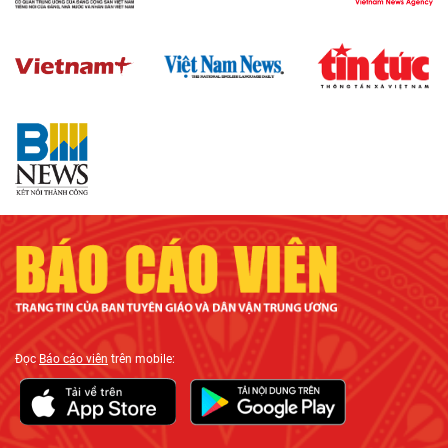
Đọc
Báo cáo viên
trên mobile: