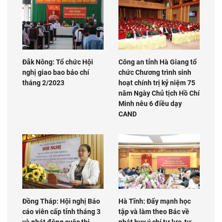
Đắk Nông: Tổ chức Hội
Công an tỉnh Hà Giang tổ
nghị giao bao báo chí
chức Chương trình sinh
tháng 2/2023
hoạt chính trị kỷ niệm 75
năm Ngày Chủ tịch Hồ Chí
Minh nêu 6 điều dạy
CAND
Đồng Tháp: Hội nghị Báo
Hà Tĩnh: Đẩy mạnh học
cáo viên cấp tỉnh tháng 3
tập và làm theo Bác về
và phát động cuộc thi
phát huy ý chí tự lực, tự