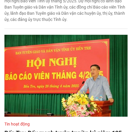
Hội nghị Báo viên Tỉnh ủy tháng 5/2025. Dự Hội nghị có lãnh đạo
Ban Tuyên giáo và Dân vận Tỉnh ủy, các đồng chí Báo cáo viên Tỉnh
ủy, lãnh đạo Ban Tuyên giáo và Dân vận các huyện ủy, thị ủy, thành
ủy, các đảng ủy trực thuộc Tỉnh ủy.
Tin hoạt động