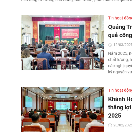
Tin hoạt độn
Quảng Trị
quả công
12/03/2025
Năm 2025, ng
chất lượng, h
các nghị quyế
kỷ nguyên v
Tin hoạt độn
Khánh Hò
thắng lợi
2025
20/02/2025