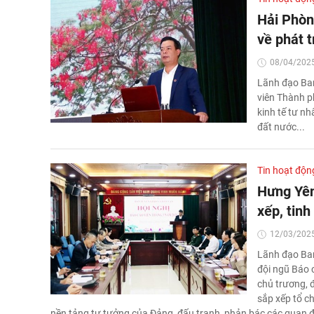
Hải Phòn
về phát t
08/04/2025
Lãnh đạo Ban
viên Thành p
kinh tế tư nh
đất nước...
Tin hoạt độn
Hưng Yên
xếp, tinh
12/03/2025
Lãnh đạo Ban
đội ngũ Báo 
chủ trương, 
sắp xếp tổ c
nền tảng tư tưởng của Đảng, đấu tranh, phản bác các quan đi