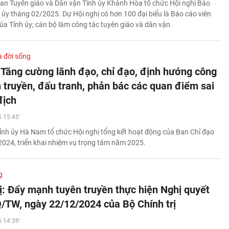
an Tuyên giáo và Dân vận Tỉnh ủy Khánh Hòa tổ chức Hội nghị Báo
h ủy tháng 02/2025. Dự Hội nghị có hơn 100 đại biểu là Báo cáo viên
ủa Tỉnh ủy; cán bộ làm công tác tuyên giáo và dân vận.
à đời sống
Tăng cường lãnh đạo, chỉ đạo, định hướng công
n truyền, đấu tranh, phản bác các quan điểm sai
địch
 15:45'
ỉnh ủy Hà Nam tổ chức Hội nghị tổng kết hoạt động của Ban Chỉ đạo
2024, triển khai nhiệm vụ trọng tâm năm 2025.
g
ị: Đẩy mạnh tuyên truyền thực hiện Nghị quyết
/TW, ngày 22/12/2024 của Bộ Chính trị
 14:39'