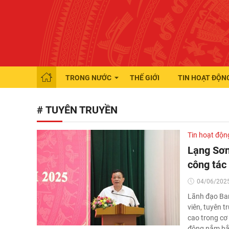
TRONG NƯỚC
THẾ GIỚI
TIN HOẠT ĐỘN
# TUYÊN TRUYỀN
Tin hoạt độn
Lạng Sơn
công tác
04/06/2025
Lãnh đạo Ban
viên, tuyên t
cao trong cơ 
động nắm bắt