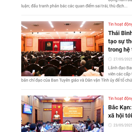
luận; đấu tranh phản bác các quan điểm sai trái, thù địch...
Tin hoạt độn
Thái Bìn
tạo sự t
trong hệ 
27/05/2025
Lãnh đạo Ban
viên các cấp 
bản chỉ đạo của Ban Tuyên giáo và Dân vận Tỉnh ủy để tổ chức
Tin hoạt độn
Bắc Kạn:
xã hội t
23/05/2025