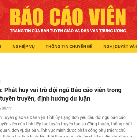
G
NGHIỆP VỤ
THÔNG TIN CHUYÊN ĐỀ
NGHỊ QUYẾT VÀ 
g
: Phát huy vai trò đội ngũ Báo cáo viên trong
 tuyên truyền, định hướng dư luận
 09:11'
 Tuyên giáo và Dân vận Tỉnh ủy Lạng Sơn yêu cầu đội ngũ báo cáo
ruyền viên của tỉnh tiếp tục tuyên truyền tạo sự đồng thuận, thống nhất
quan, đơn vị, địa bàn, lĩnh vực mình được phân công phụ trách; chủ
 thông tin, tình hình, kịp thời tham mưu cấp ủy chỉ đạo, định hướng dư