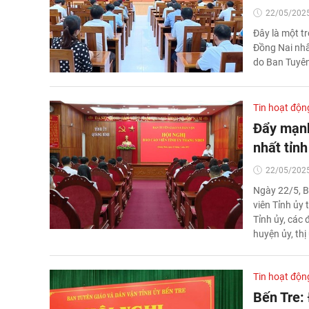
22/05/2025
Đây là một t
Đồng Nai nhấ
do Ban Tuyên
Tin hoạt độn
Đẩy mạnh
nhất tỉnh
22/05/2025
Ngày 22/5, B
viên Tỉnh ủy
Tỉnh ủy, các
huyện ủy, thị
Tin hoạt độn
Bến Tre: