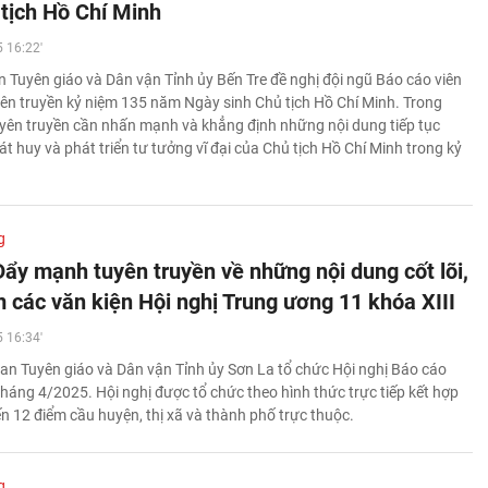
 tịch Hồ Chí Minh
 16:22'
 Tuyên giáo và Dân vận Tỉnh ủy Bến Tre đề nghị đội ngũ Báo cáo viên
yên truyền kỷ niệm 135 năm Ngày sinh Chủ tịch Hồ Chí Minh. Trong
yên truyền cần nhấn mạnh và khẳng định những nội dung tiếp tục
át huy và phát triển tư tưởng vĩ đại của Chủ tịch Hồ Chí Minh trong kỷ
g
Đẩy mạnh tuyên truyền về những nội dung cốt lõi,
m các văn kiện Hội nghị Trung ương 11 khóa XIII
 16:34'
an Tuyên giáo và Dân vận Tỉnh ủy Sơn La tổ chức Hội nghị Báo cáo
tháng 4/2025. Hội nghị được tổ chức theo hình thức trực tiếp kết hợp
ến 12 điểm cầu huyện, thị xã và thành phố trực thuộc.
g