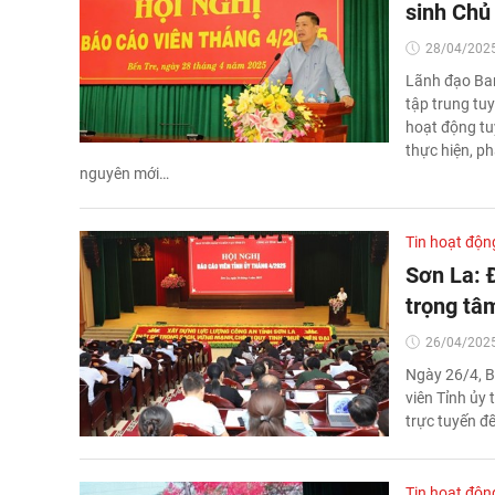
sinh Chủ
28/04/2025
Lãnh đạo Ban
tập trung tu
hoạt động tu
thực hiện, ph
nguyên mới…
Tin hoạt độn
Sơn La: 
trọng tâ
26/04/2025
Ngày 26/4, B
viên Tỉnh ủy 
trực tuyến đ
Tin hoạt độn