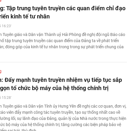
g: Tập trung tuyên truyền các quan điểm chỉ đạo
riển kinh tế tư nhân
 16:23'
 Tuyên giáo và Dân vận Thành uỷ Hải Phòng đề nghị đội ngũ Báo cáo
hố tập trung tuyên truyền các quan điểm của Đảng ta về phát triển
ân; đóng góp của kinh tế tư nhân trong trong sự phát triển chung của
g
: Đẩy mạnh tuyên truyền nhiệm vụ tiếp tục sắp
 gọn tổ chức bộ máy của hệ thống chính trị
 15:28'
 Tuyên giáo và Dân vận Tỉnh ủy Hưng Yên đề nghị các cơ quan, đơn vị,
cáo viên đẩy mạnh công tác tuyên truyền, tạo sự thống nhất cao về
đường lối, sự lãnh đạo của Đảng, quản lý của Nhà nước trong thực hiện
hức bộ máy của hệ thống chính trị; tăng cường các biện pháp bảo vệ
ểm sai trái, thù địch…