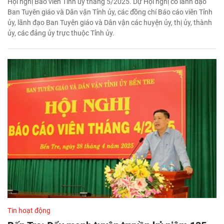
Hội nghị Báo viên Tỉnh ủy tháng 5/2025. Dự Hội nghị có lãnh đạo
Ban Tuyên giáo và Dân vận Tỉnh ủy, các đồng chí Báo cáo viên Tỉnh
ủy, lãnh đạo Ban Tuyên giáo và Dân vận các huyện ủy, thị ủy, thành
ủy, các đảng ủy trực thuộc Tỉnh ủy.
Tin hoạt động