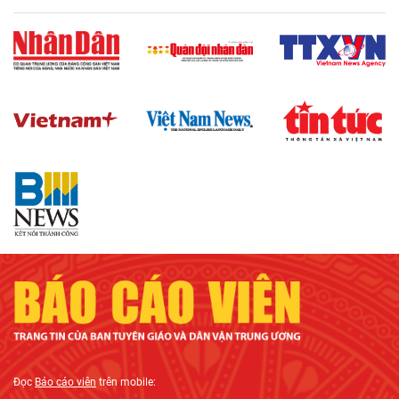
Đọc
Báo cáo viên
trên mobile: