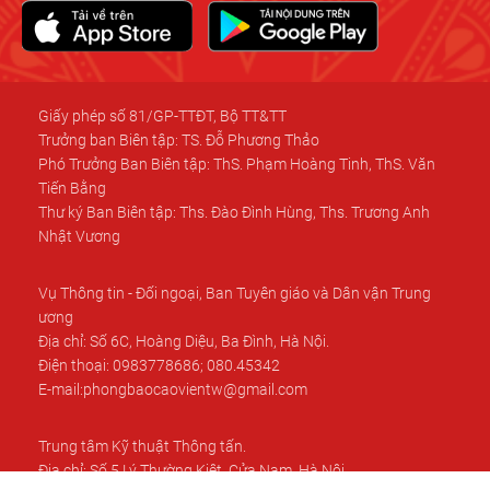
Giấy phép số 81/GP-TTĐT, Bộ TT&TT
Trưởng ban Biên tập: TS. Đỗ Phương Thảo
Phó Trưởng Ban Biên tập: ThS. Phạm Hoàng Tinh, ThS. Văn
Tiến Bằng
Thư ký Ban Biên tập: Ths. Đào Đình Hùng, Ths. Trương Anh
Nhật Vương
Vụ Thông tin - Đối ngoại, Ban Tuyên giáo và Dân vận Trung
ương
Địa chỉ: Số 6C, Hoàng Diệu, Ba Đình, Hà Nội.
Điện thoại: 0983778686; 080.45342
E-mail:phongbaocaovientw@gmail.com
Trung tâm Kỹ thuật Thông tấn.
Địa chỉ: Số 5 Lý Thường Kiệt, Cửa Nam, Hà Nội.