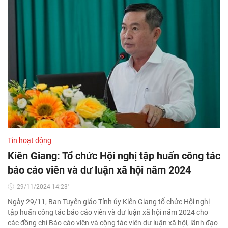
Tin hoạt động
Kiên Giang: Tổ chức Hội nghị tập huấn công tác
báo cáo viên và dư luận xã hội năm 2024
29/11/2024 14:23'
Ngày 29/11, Ban Tuyên giáo Tỉnh ủy Kiên Giang tổ chức Hội nghị
tập huấn công tác báo cáo viên và dư luận xã hội năm 2024 cho
các đồng chí Báo cáo viên và cộng tác viên dư luận xã hội, lãnh đạo