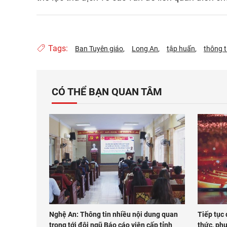
Tags:
Ban Tuyên giáo
Long An
tập huấn
thông t
CÓ THỂ BẠN QUAN TÂM
Nghệ An: Thông tin nhiều nội dung quan
Tiếp tục
trọng tới đội ngũ Báo cáo viên cấp tỉnh
thức, phư