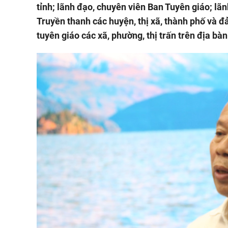
tỉnh; lãnh đạo, chuyên viên Ban Tuyên giáo; lã
Truyền thanh các huyện, thị xã, thành phố và đả
tuyên giáo các xã, phường, thị trấn trên địa bàn