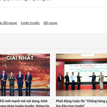
in đối ngoại
tuyên truyền
đối ngoại
 đổi mới mạnh mẽ nội dung, hình
Phát động Cuộc thi “Chống hàng g
ơng pháp tuyên truyền, thông tin
lừa đảo trực tuyến”