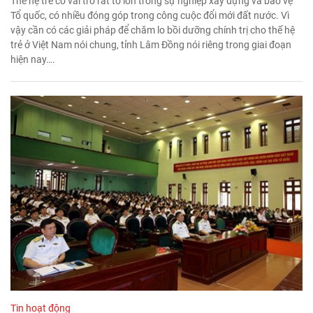
Thế hệ trẻ có vai trò rất to lớn trong sự nghiệp xây dựng và bảo vệ
Tổ quốc, có nhiều đóng góp trong công cuộc đổi mới đất nước. Vì
vậy cần có các giải pháp để chăm lo bồi dưỡng chính trị cho thế hệ
trẻ ở Việt Nam nói chung, tỉnh Lâm Đồng nói riêng trong giai đoạn
hiện nay….
Tin hoạt động