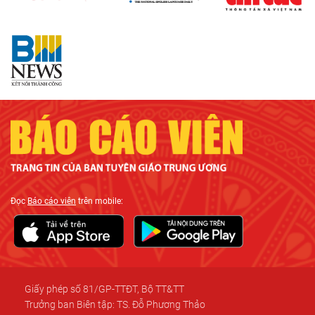
Đọc
Báo cáo viên
trên mobile:
Giấy phép số 81/GP-TTĐT, Bộ TT&TT
Trưởng ban Biên tập: TS. Đỗ Phương Thảo