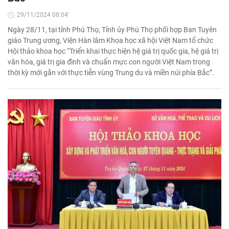
29/11/2024 08:04'
Ngày 28/11, tại tỉnh Phú Thọ, Tỉnh ủy Phú Thọ phối hợp Ban Tuyên
giáo Trung ương, Viện Hàn lâm Khoa học xã hội Việt Nam tổ chức
Hội thảo khoa học “Triển khai thực hiện hệ giá trị quốc gia, hệ giá trị
văn hóa, giá trị gia đình và chuẩn mực con người Việt Nam trong
thời kỳ mới gắn với thực tiễn vùng Trung du và miền núi phía Bắc”.