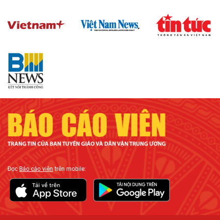
Đọc
Báo cáo viên
trên mobile: