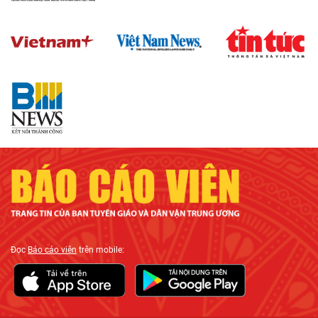
Đọc
Báo cáo viên
trên mobile: