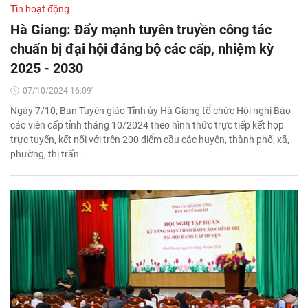
Tin hoạt động
Hà Giang: Đẩy mạnh tuyên truyền công tác
chuẩn bị đại hội đảng bộ các cấp, nhiệm kỳ
2025 - 2030
07/10/2024 16:09'
Ngày 7/10, Ban Tuyên giáo Tỉnh ủy Hà Giang tổ chức Hội nghị Báo
cáo viên cấp tỉnh tháng 10/2024 theo hình thức trực tiếp kết hợp
trực tuyến, kết nối với trên 200 điểm cầu các huyện, thành phố, xã,
phường, thị trấn.