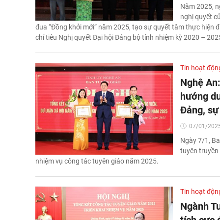
Năm 2025, ng
nghị quyết củ
đua “Đồng khởi mới” năm 2025, tạo sự quyết tâm thực hiện đ
chỉ tiêu Nghị quyết Đại hội Đảng bộ tỉnh nhiệm kỳ 2020 – 20
Tin hoạt độn
Nghệ An: 
hướng dư
Đảng, sự
07/01/2025
Ngày 7/1, Ba
tuyên truyền 
nhiệm vụ công tác tuyên giáo năm 2025.
Tin hoạt độn
Ngành Tu