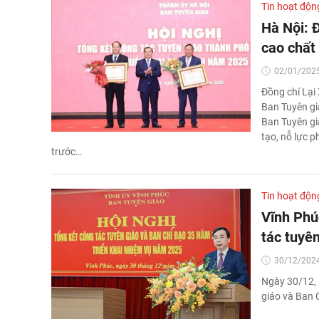
Tin hoạt độn
Hà Nội: 
cao chất
02/01/2025
Đồng chí Lại
Ban Tuyên gi
Ban Tuyên gi
tạo, nỗ lực 
trước…
Tin hoạt độn
Vĩnh Phú
tác tuyên
30/12/2024
Ngày 30/12, 
giáo và Ban 