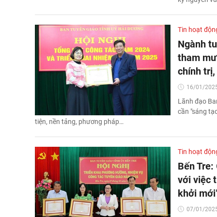
Tin hoạt độn
Ngành tu
tham mưu
chính trị
16/01/2025
Lãnh đạo Ban
cần "sáng tạ
tiện, nền tảng, phương pháp…
Tin hoạt độn
Bến Tre:
với việc 
khởi mới
07/01/2025