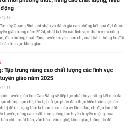
 đổi mới phương thức, nâng cao chất lượng, hiệu
 động
 15:19'
Tỉnh ủy Quảng Bình ghi nhận và đánh giá cao những kết quả đạt được
yên giáo trong năm 2024, nhất là trên các lĩnh vực: tham mưu công
ạo, định hướng hoạt động tuyên truyền, báo chí, xuất bản, thông tin đối
 các lĩnh vực khoa giáo...
g
: Tập trung nâng cao chất lượng các lĩnh vực
 tuyên giáo năm 2025
 14:11'
ành tuyên giáo tỉnh Cao Bằng sẽ tiếp tục phát huy những kết quả đạt
hục những hạn chế, tồn tại, nỗ lực phấn đấu thực hiện thắng lợi các
h trị đề ra; trọng tâm là tham mưu cấp ủy lãnh đạo, chỉ đạo làm tốt
ên truyền; nâng cao chất lượng công tác tuyên truyền miệng, hoạt
 báo chí – xuất bản, văn hóa - văn nghệ, khoa giáo, thông tin đối