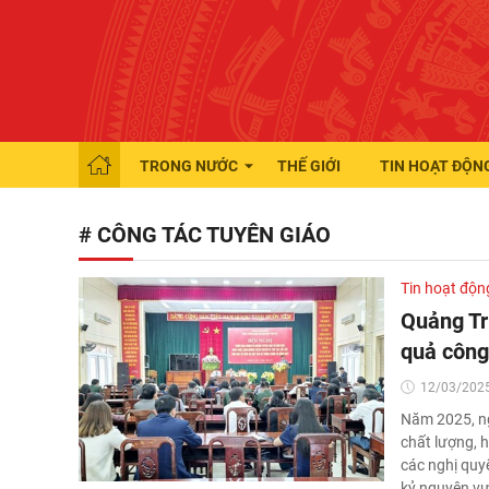
TRONG NƯỚC
THẾ GIỚI
TIN HOẠT ĐỘN
# CÔNG TÁC TUYÊN GIÁO
Tin hoạt độn
Quảng Trị
quả công
12/03/2025
Năm 2025, ng
chất lượng, h
các nghị quyế
kỷ nguyên v