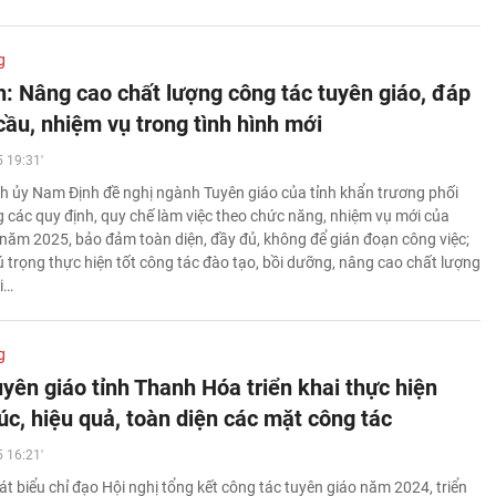
g
: Nâng cao chất lượng công tác tuyên giáo, đáp
cầu, nhiệm vụ trong tình hình mới
 19:31'
h ủy Nam Định đề nghị ngành Tuyên giáo của tỉnh khẩn trương phối
 các quy định, quy chế làm việc theo chức năng, nhiệm vụ mới của
năm 2025, bảo đảm toàn diện, đầy đủ, không để gián đoạn công việc;
ú trọng thực hiện tốt công tác đào tạo, bồi dưỡng, nâng cao chất lượng
i…
g
yên giáo tỉnh Thanh Hóa triển khai thực hiện
úc, hiệu quả, toàn diện các mặt công tác
 16:21'
t biểu chỉ đạo Hội nghị tổng kết công tác tuyên giáo năm 2024, triển