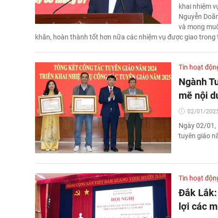
khai nhiệm v
Nguyễn Doãn 
và mong muốn
khăn, hoàn thành tốt hơn nữa các nhiệm vụ được giao trong th
Tin hoạt độn
Ngành Tu
mẽ nội d
02/01/2025
Ngày 02/01, 
tuyên giáo n
Tin hoạt độn
Đắk Lắk:
lợi các m