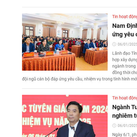
Tin hoạt độn
Nam Định
ứng yêu 
06/01/2025
Lãnh đạo Tỉn
hợp xây dựng
ngành trong 
đồng thời ch
đội ngũ cán bộ đáp ứng yêu cầu, nhiệm vụ trong tình hình mớ
Tin hoạt độn
Ngành Tu
nghiêm t
06/01/2025
Ngày 6/1, phá