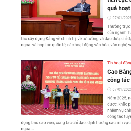
tích cực
quả hoạt
07/01/2025
Thường trực 
của ngành Tu
tác xây dựng Đảng về chính trị, về tư tưởng và đạo đức; chỉ đ
ngoại và hợp tác quốc tế; các hoạt động văn hóa, văn nghệ và
Tin hoạt độn
Cao Bằng
công tác
07/01/2025
Năm 2025, ng
được, khắc p
nhiệm vụ chín
công tác tuy
động báo cáo viên; công tác chỉ đạo, định hướng các lĩnh vực:
ngoại…