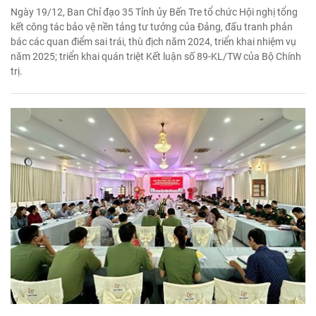
Ngày 19/12, Ban Chỉ đạo 35 Tỉnh ủy Bến Tre tổ chức Hội nghị tổng
kết công tác bảo vệ nền tảng tư tưởng của Đảng, đấu tranh phản
bác các quan điểm sai trái, thù địch năm 2024, triển khai nhiệm vụ
năm 2025; triển khai quán triệt Kết luận số 89-KL/TW của Bộ Chính
trị.