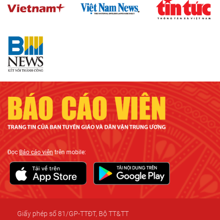
Đọc
Báo cáo viên
trên mobile:
Giấy phép số 81/GP-TTĐT, Bộ TT&TT