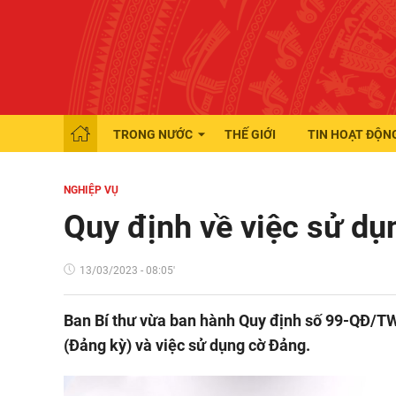
TRONG NƯỚC
THẾ GIỚI
TIN HOẠT ĐỘN
NGHIỆP VỤ
Quy định về việc sử d
13/03/2023 - 08:05'
Ban Bí thư vừa ban hành Quy định số 99-QĐ/T
(Đảng kỳ) và việc sử dụng cờ Đảng.