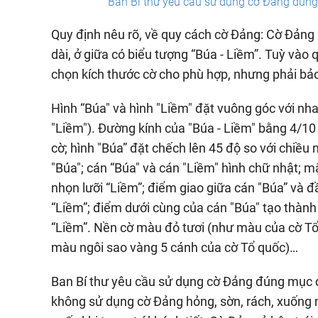
Ban Bí thư yêu cầu sử dụng cờ Đảng đúng 
Quy định nêu rõ, về quy cách cờ Đảng: Cờ Đảng 
dài, ở giữa có biểu tượng “Búa - Liềm”. Tuỳ vào
chọn kích thước cờ cho phù hợp, nhưng phải bả
Hình “Búa" và hình "Liềm" đặt vuông góc với nha
"Liềm"). Đường kính của "Búa - Liềm" bằng 4/10 
cờ; hình "Búa” đặt chếch lên 45 độ so với chiều 
"Búa"; cán “Búa" và cán "Liềm" hình chữ nhật; m
nhọn lưỡi “Liềm”; điểm giao giữa cán "Búa” và 
“Liềm”; điểm dưới cùng của cán "Búa" tạo thàn
“Liềm”. Nền cờ màu đỏ tươi (như màu của cờ Tổ
màu ngôi sao vàng 5 cánh của cờ Tổ quốc)…
Ban Bí thư yêu cầu sử dụng cờ Đảng đúng mục đíc
không sử dụng cờ Đảng hỏng, sờn, rách, xuống m