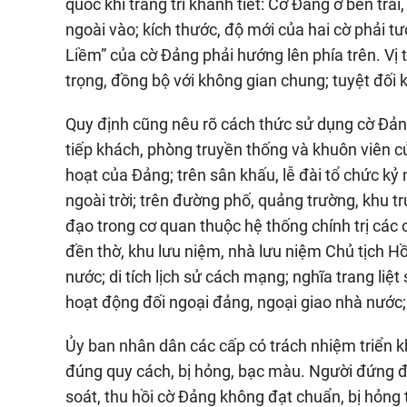
quốc khi trang trí khánh tiết: Cờ Đảng ở bên trái
ngoài vào; kích thước, độ mới của hai cờ phải 
Liềm” của cờ Đảng phải hướng lên phía trên. Vị 
trọng, đồng bộ với không gian chung; tuyệt đối 
Quy định cũng nêu rõ cách thức sử dụng cờ Đảng 
tiếp khách, phòng truyền thống và khuôn viên củ
hoạt của Đảng; trên sân khấu, lễ đài tổ chức kỷ ni
ngoài trời; trên đường phố, quảng trường, khu t
đạo trong cơ quan thuộc hệ thống chính trị các c
đền thờ, khu lưu niệm, nhà lưu niệm Chủ tịch H
nước; di tích lịch sử cách mạng; nghĩa trang liệt 
hoạt động đối ngoại đảng, ngoại giao nhà nước
Ủy ban nhân dân các cấp có trách nhiệm triển kh
đúng quy cách, bị hỏng, bạc màu. Người đứng đầ
soát, thu hồi cờ Đảng không đạt chuẩn, bị hỏng t