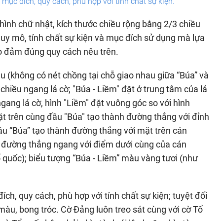
mục đích, quy cách, phù hợp với tính chất sự kiện.
hình chữ nhật, kích thước chiều rộng bằng 2/3 chiều
 quy mô, tính chất sự kiện và mục đích sử dụng mà lựa
o đảm đúng quy cách nêu trên.
u (không có nét chồng tại chỗ giao nhau giữa “Búa” và
chiều ngang lá cờ; "Búa - Liềm" đặt ở trung tâm của lá
ngang lá cờ, hình "Liềm" đặt vuông góc so với hình
ặt trên cùng đầu "Búa" tạo thành đường thẳng với đỉnh
đầu “Búa” tạo thành đường thẳng với mặt trên cán
h đường thẳng ngang với điểm dưới cùng của cán
 quốc); biểu tượng “Búa - Liềm” màu vàng tươi (như
h, quy cách, phù hợp với tính chất sự kiện; tuyệt đối
àu, bong tróc. Cờ Đảng luôn treo sát cùng với cờ Tổ