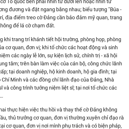
, cờ Tổ quốc bên phải nhìn từ dưới lên hoặc nhìn từ
tương đương và đặt ngang bằng nhau; biểu tượng "Búa -
trí, địa điểm treo cờ Đảng cần bảo đảm mỹ quan, trang
không để lá cờ chạm đất.
khi trang trí khánh tiết hội trường, phòng họp, phòng
a cơ quan, đơn vị; khi tổ chức các hoạt động và sinh
ệm các ngày lễ lớn, sự kiện lịch sử, chính trị - xã hội
rung tâm; trên bàn làm việc của cán bộ, công chức lãnh
ấp; tại doanh nghiệp, hộ kinh doanh, hộ gia đình; tại
ồ Chí Minh và các đồng chí lãnh đạo của Đảng, Nhà
sĩ và công trình tưởng niệm liệt sĩ; tại nơi tổ chức các
;…
ai thực hiện việc thu hồi và thay thế cờ Đảng không
u, thủ trưởng cơ quan, đơn vị thường xuyên chỉ đạo rà
ại cơ quan, đơn vị nơi mình phụ trách và có biện pháp,