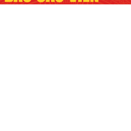
Đọc
Báo cáo viên
trên mobile:
Giấy phép số 81/GP-TTĐT, Bộ TT&TT
Trưởng ban Biên tập: TS. Đỗ Phương Thảo
Phó Trưởng Ban Biên tập: ThS. Phạm Hoàng Tinh, ThS. Văn
Tiến Bằng
Thư ký Ban Biên tập: Ths. Đào Đình Hùng, Ths. Trương Anh
Nhật Vương
Vụ Thông tin - Đối ngoại, Ban Tuyên giáo và Dân vận Trung
ương
Địa chỉ: Số 6C, Hoàng Diệu, Ba Đình, Hà Nội.
Điện thoại: 0983778686; 080.45342