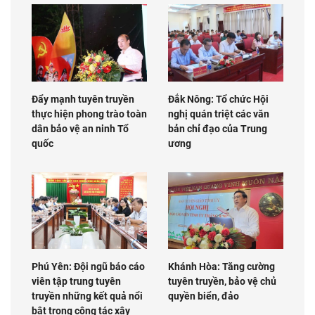
Đẩy mạnh tuyên truyền
Đắk Nông: Tổ chức Hội
thực hiện phong trào toàn
nghị quán triệt các văn
dân bảo vệ an ninh Tổ
bản chỉ đạo của Trung
quốc
ương
Phú Yên: Đội ngũ báo cáo
Khánh Hòa: Tăng cường
viên tập trung tuyên
tuyên truyền, bảo vệ chủ
truyền những kết quả nổi
quyền biển, đảo
bật trong công tác xây