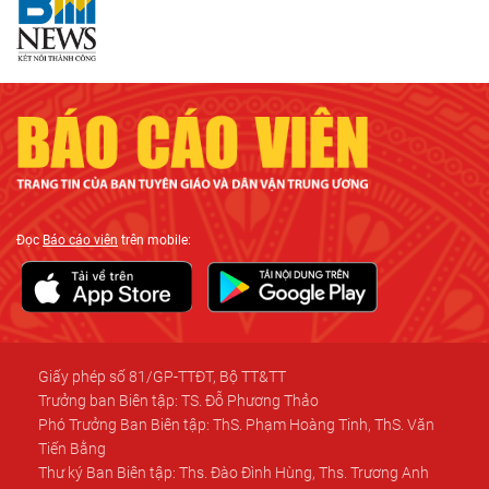
Đọc
Báo cáo viên
trên mobile:
Giấy phép số 81/GP-TTĐT, Bộ TT&TT
Trưởng ban Biên tập: TS. Đỗ Phương Thảo
Phó Trưởng Ban Biên tập: ThS. Phạm Hoàng Tinh, ThS. Văn
Tiến Bằng
Thư ký Ban Biên tập: Ths. Đào Đình Hùng, Ths. Trương Anh