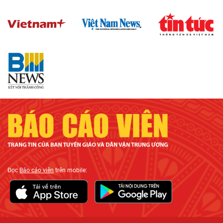
Đọc
Báo cáo viên
trên mobile: