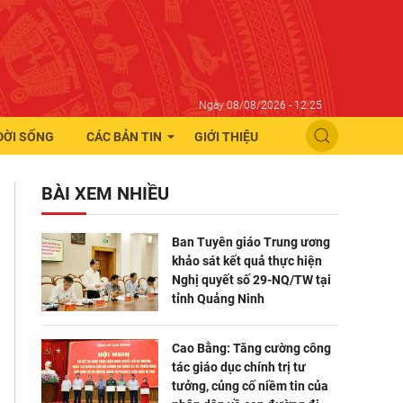
Ngày 08/08/2026 - 12:25
ĐỜI SỐNG
CÁC BẢN TIN
GIỚI THIỆU
BÀI XEM NHIỀU
Ban Tuyên giáo Trung ương
khảo sát kết quả thực hiện
Nghị quyết số 29-NQ/TW tại
tỉnh Quảng Ninh
Cao Bằng: Tăng cường công
tác giáo dục chính trị tư
tưởng, củng cố niềm tin của