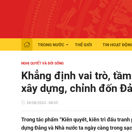
TRONG NƯỚC
THẾ GIỚI
TIN HOẠT ĐỘN
NGHỊ QUYẾT VÀ ĐỜI SỐNG
Khẳng định vai trò, tầ
xây dựng, chỉnh đốn Đ
28/08/2023 - 08:05'
Trong tác phẩm “Kiên quyết, kiên trì đấu tranh
dựng Đảng và Nhà nước ta ngày càng trong sạc