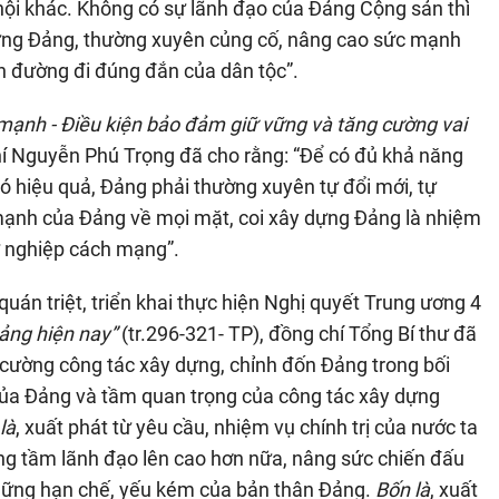
hội khác. Không có sự lãnh đạo của Đảng Cộng sản thì
dựng Đảng, thường xuyên củng cố, nâng cao sức mạnh
n đường đi đúng đắn của dân tộc”.
mạnh - Điều kiện bảo đảm giữ vững và tăng cường vai
chí Nguyễn Phú Trọng đã cho rằng: “Để có đủ khả năng
 hiệu quả, Đảng phải thường xuyên tự đổi mới, tự
mạnh của Đảng về mọi mặt, coi xây dựng Đảng là nhiệm
ự nghiệp cách mạng”.
quán triệt, triển khai thực hiện Nghị quyết Trung ương 4
ảng hiện nay”
(tr.296-321- TP), đồng chí Tổng Bí thư đã
g cường công tác xây dựng, chỉnh đốn Đảng trong bối
o của Đảng và tầm quan trọng của công tác xây dựng
là
, xuất phát từ yêu cầu, nhiệm vụ chính trị của nước ta
âng tầm lãnh đạo lên cao hơn nữa, nâng sức chiến đấu
 những hạn chế, yếu kém của bản thân Đảng.
Bốn là
, xuất