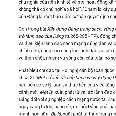
chủ nghĩa của nền kinh tế và mọi hoạt động xã 
không thể có chủ nghĩa xã hội”, “Chăm lo xây 
của Đảng là một bảo đảm cơ bản quyết định co
Còn trong bài
Xây dựng Đảng trong sạch, vững 
trò lãnh đạo của Đảng
(tr.265-285 - TP), đồng 
và điều kiện lãnh đạo cách mạng đúng đắn và có
chỉnh đốn, nâng cao năng lực lãnh đạo và sức 
vụ then chốt, nhiệm vụ sống còn của toàn bộ s
Phát biểu chỉ đạo tại Hội nghị cán bộ toàn quốc 
khóa XI
“Một số vấn đề cấp bách về xây dựng Đ
nêu bốn cơ sở lý luận và thực tiễn của việc tăn
cảnh mới:
Một là
, xuất phát từ vai trò lãnh đạ
Đảng đối với sự nghiệp cách mạng nước ta.
Hai 
ngày càng to lớn, nặng nề, đòi hỏi Đảng phải n
mạnh hơn nữa.
Ba là
, xuất phát từ thực trạng