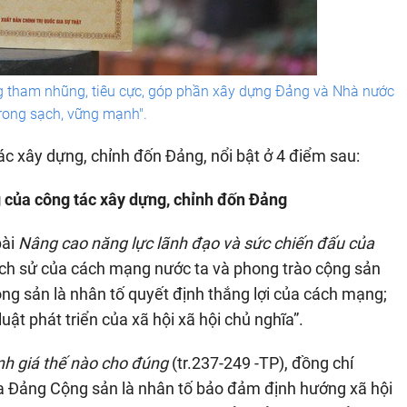
ng tham nhũng, tiêu cực, góp phần xây dựng Đảng và Nhà nước
rong sạch, vững mạnh".
 tác xây dựng, chỉnh đốn Đảng, nổi bật ở 4 điểm sau:
g của công tác xây dựng, chỉnh đốn Đảng
bài
Nâng cao năng lực lãnh đạo và sức chiến đấu của
lịch sử của cách mạng nước ta và phong trào cộng sản
ng sản là nhân tố quyết định thắng lợi của cách mạng;
uật phát triển của xã hội xã hội chủ nghĩa”.
h giá thế nào cho đúng
(tr.237-249 -TP), đồng chí
a Đảng Cộng sản là nhân tố bảo đảm định hướng xã hội