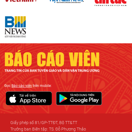
Đọc
Báo cáo viên
trên mobile:
Giấy phép số 81/GP-TTĐT, Bộ TT&TT
Trưởng ban Biên tập: TS. Đỗ Phương Thảo