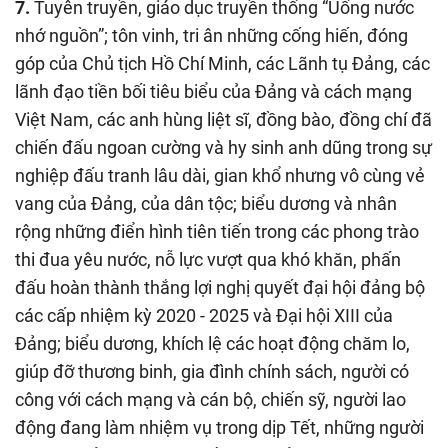
7.
Tuyên truyền, giáo dục truyền thống “Uống nước
nhớ nguồn”; tôn vinh, tri ân những cống hiến, đóng
góp của Chủ tịch Hồ Chí Minh, các Lãnh tụ Đảng, các
lãnh đạo tiền bối tiêu biểu của Đảng và cách mạng
Việt Nam, các anh hùng liệt sĩ, đồng bào, đồng chí đã
chiến đấu ngoan cường và hy sinh anh dũng trong sự
nghiệp đấu tranh lâu dài, gian khổ nhưng vô cùng vẻ
vang của Đảng, của dân tộc; biểu dương và nhân
rộng những điển hình tiên tiến trong các phong trào
thi đua yêu nước, nỗ lực vượt qua khó khăn, phấn
đấu hoàn thành thắng lợi nghị quyết đại hội đảng bộ
các cấp nhiệm kỳ 2020 - 2025 và Đại hội XIII của
Đảng; biểu dương, khích lệ các hoạt động chăm lo,
giúp đỡ thương binh, gia đình chính sách, người có
công với cách mạng và cán bộ, chiến sỹ, người lao
động đang làm nhiệm vụ trong dịp Tết, những người