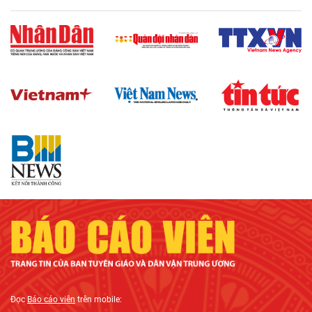
Đọc
Báo cáo viên
trên mobile: