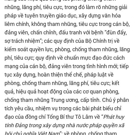
nhũng, lãng phí, tiêu cực, trong đó làm rõ những giải
pháp về tuyên truyền giáo dục, xây dựng văn hóa
liêm chính, không tham nhũng, tiêu cực trong cán bộ,
đảng viên, chấn chỉnh, đấu tranh với bệnh “đùn đẩy,
sợ trách nhiệm”; các quy định của Bộ Chính trị về
kiểm soát quyền lực, phòng, chống tham nhũng, lãng
phí, tiêu cực; quy định về chuẩn mực đạo đức cách
mạng của cán bộ, đảng viên trong tình hình mới; tiếp
tục xây dựng, hoàn thiện thể chế, pháp luật về
phòng, chống tham nhũng, lãng phí, tiêu cực; kết
quả, hiệu quả hoạt động của các cơ quan phòng,
chống tham nhũng Trung ương, cấp tỉnh. Chú ý phân
tích yêu cầu, nhiệm vụ trong các bài phát biểu chỉ
đạo của đồng chí Tổng Bí thư Tô Lâm về “
Phát huy
tính Đảng trong xây dựng nhà nước pháp quyền xã
hội chủ nghĩa Việt Nam
”; về phòng, chống tham