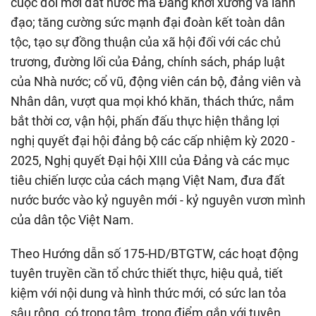
cuộc đổi mới đất nước mà Đảng khởi xướng và lãnh
đạo; tăng cường sức mạnh đại đoàn kết toàn dân
tộc, tạo sự đồng thuận của xã hội đối với các chủ
trương, đường lối của Đảng, chính sách, pháp luật
của Nhà nước; cổ vũ, động viên cán bộ, đảng viên và
Nhân dân, vượt qua mọi khó khăn, thách thức, nắm
bắt thời cơ, vận hội, phấn đấu thực hiện thắng lợi
nghị quyết đại hội đảng bộ các cấp nhiệm kỳ 2020 -
2025, Nghị quyết Đại hội XIII của Đảng và các mục
tiêu chiến lược của cách mạng Việt Nam, đưa đất
nước bước vào kỷ nguyên mới - kỷ nguyên vươn mình
của dân tộc Việt Nam.
Theo Hướng dẫn số 175-HD/BTGTW, các hoạt động
tuyên truyền cần tổ chức thiết thực, hiệu quả, tiết
kiệm với nội dung và hình thức mới, có sức lan tỏa
sâu rộng, có trọng tâm, trọng điểm gắn với tuyên