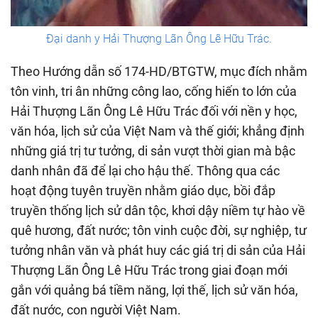
Đại danh y Hải Thượng Lãn Ông Lê Hữu Trác.
Theo Hướng dẫn số 174-HD/BTGTW, mục đích nhằm
tôn vinh, tri ân những công lao, cống hiến to lớn của
Hải Thượng Lãn Ông Lê Hữu Trác đối với nền y học,
văn hóa, lịch sử của Việt Nam và thế giới; khẳng định
những giá trị tư tưởng, di sản vượt thời gian mà bậc
danh nhân đã để lại cho hậu thế. Thông qua các
hoạt động tuyên truyền nhằm giáo dục, bồi đắp
truyền thống lịch sử dân tộc, khơi dậy niềm tự hào về
quê hương, đất nước; tôn vinh cuộc đời, sự nghiệp, tư
tưởng nhân văn và phát huy các giá trị di sản của Hải
Thượng Lãn Ông Lê Hữu Trác trong giai đoạn mới
gắn với quảng bá tiềm năng, lợi thế, lịch sử văn hóa,
đất nước, con người Việt Nam.