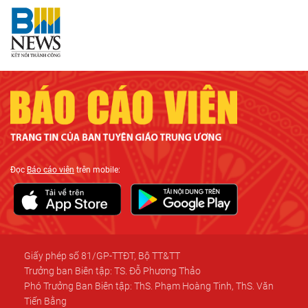
Đọc
Báo cáo viên
trên mobile:
Giấy phép số 81/GP-TTĐT, Bộ TT&TT
Trưởng ban Biên tập: TS. Đỗ Phương Thảo
Phó Trưởng Ban Biên tập: ThS. Phạm Hoàng Tinh, ThS. Văn
Tiến Bằng