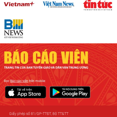
Đọc
Báo cáo viên
trên mobile:
Giấy phép số 81/GP-TTĐT, Bộ TT&TT