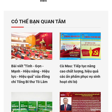
viên
CÓ THỂ BẠN QUAN TÂM
Bài viết "Tinh - Gọn -
Cà Mau: Tiếp tục nâng
Mạnh - Hiệu năng - Hiệu
cao chất lượng, hiệu quả
lực - Hiệu quả" của đồng
các ấn phẩm phục vụ sinh
chí Tổng Bí thư Tô Lâm
hoạt chi bộ