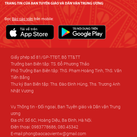
Đọc
Báo cáo viên
trên mobile:
Giấy phép số 81/GP-TTĐT, Bộ TT&TT
Trưởng ban Biên tập: TS. Đỗ Phương Thảo
Phó Trưởng Ban Biên tập: ThS. Phạm Hoàng Tinh, ThS. Văn
Tiến Bằng
Thư ký Ban Biên tập: Ths. Đào Đình Hùng, Ths. Trương Anh
Nhật Vương
Vụ Thông tin - Đối ngoại, Ban Tuyên giáo và Dân vận Trung
ương
Địa chỉ: Số 6C, Hoàng Diệu, Ba Đình, Hà Nội.
Điện thoại: 0983778686; 080.45342
E-mail:phongbaocaovientw@gmail.com