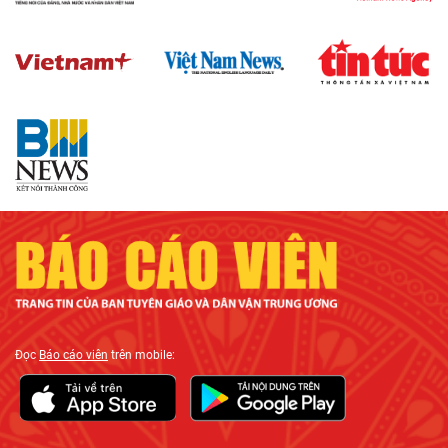
Đọc
Báo cáo viên
trên mobile: