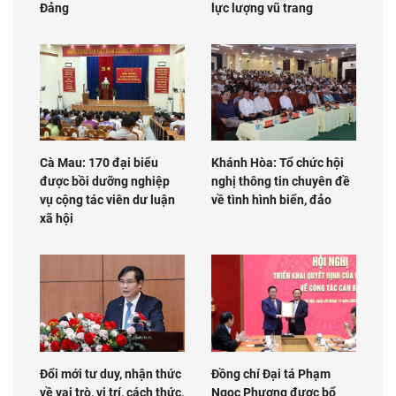
Đảng
lực lượng vũ trang
Cà Mau: 170 đại biểu
Khánh Hòa: Tổ chức hội
được bồi dưỡng nghiệp
nghị thông tin chuyên đề
vụ cộng tác viên dư luận
về tình hình biển, đảo
xã hội
Đổi mới tư duy, nhận thức
Đồng chí Đại tá Phạm
về vai trò, vị trí, cách thức,
Ngọc Phương được bổ