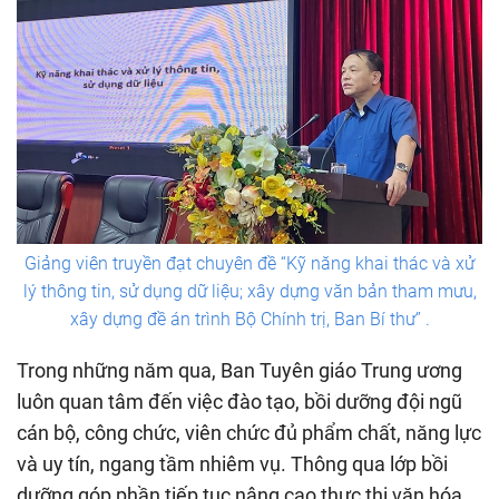
Giảng viên truyền đạt chuyên đề “Kỹ năng khai thác và xử
lý thông tin, sử dụng dữ liệu; xây dựng văn bản tham mưu,
xây dựng đề án trình Bộ Chính trị, Ban Bí thư” .
Trong những năm qua, Ban Tuyên giáo Trung ương
luôn quan tâm đến việc đào tạo, bồi dưỡng đội ngũ
cán bộ, công chức, viên chức đủ phẩm chất, năng lực
và uy tín, ngang tầm nhiêm vụ. Thông qua lớp bồi
dưỡng góp phần tiếp tục nâng cao thực thi văn hóa