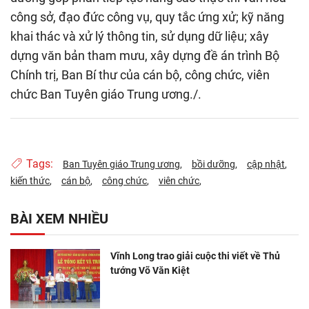
công sở, đạo đức công vụ, quy tắc ứng xử; kỹ năng
khai thác và xử lý thông tin, sử dụng dữ liệu; xây
dựng văn bản tham mưu, xây dựng đề án trình Bộ
Chính trị, Ban Bí thư của cán bộ, công chức, viên
chức Ban Tuyên giáo Trung ương./.
Tags:
Ban Tuyên giáo Trung ương
bồi dưỡng
cập nhật
kiến thức
cán bộ
công chức
viên chức
BÀI XEM NHIỀU
Vĩnh Long trao giải cuộc thi viết về Thủ
tướng Võ Văn Kiệt