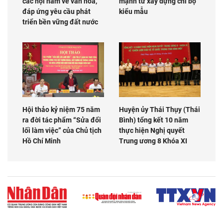
các nội hàm về văn hóa,
mạnh từ xây dựng chi bộ
đáp ứng yêu cầu phát
kiểu mẫu
triển bền vững đất nước
Hội thảo kỷ niệm 75 năm
Huyện ủy Thái Thụy (Thái
ra đời tác phẩm “Sửa đổi
Bình) tổng kết 10 năm
lối làm việc” của Chủ tịch
thực hiện Nghị quyết
Hồ Chí Minh
Trung ương 8 Khóa XI