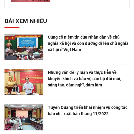
BÀI XEM NHIỀU
Củng cố niềm tin của Nhân dân về chủ
nghĩa xã hội và con đường đi lên chủ nghĩa
xã hội ở Việt Nam
Những vấn đề lý luận và thực tiễn về
khuyến khích và bảo vệ cán bộ đổi mới,
sáng tạo, dám nghĩ, dám làm
Tuyên Quang triển khai nhiệm vụ công tác
báo chí, xuất bản tháng 11/2022