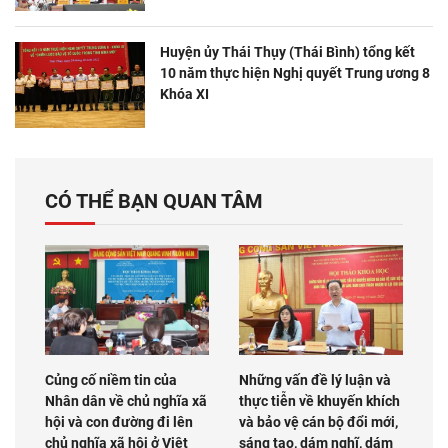
Huyện ủy Thái Thụy (Thái Bình) tổng kết
10 năm thực hiện Nghị quyết Trung ương 8
Khóa XI
CÓ THỂ BẠN QUAN TÂM
Củng cố niềm tin của
Những vấn đề lý luận và
Nhân dân về chủ nghĩa xã
thực tiễn về khuyến khích
hội và con đường đi lên
và bảo vệ cán bộ đổi mới,
chủ nghĩa xã hội ở Việt
sáng tạo, dám nghĩ, dám