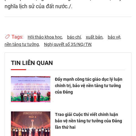
nghĩa lịch sử của đất nước./.
Tags:
Hội thảo khoa học
báo chí
xuất bản
bảo vệ
nền tảng tư tưởng
Nghị quyết số 35/NQ/TW
TIN LIÊN QUAN
Đẩy mạnh công tác giáo dục lý luận
chính trị, bảo vệ nền tảng tư tưởng
của Đảng
Trao giải Cuộc thi viết chính luận
bảo vệ nền tảng tư tưởng của Đảng
lần thứ hai