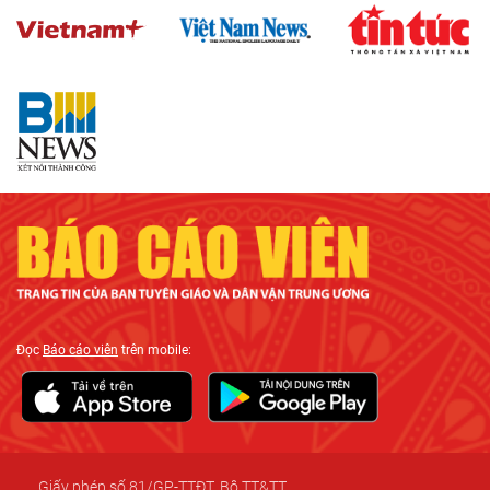
Đọc
Báo cáo viên
trên mobile:
Giấy phép số 81/GP-TTĐT, Bộ TT&TT