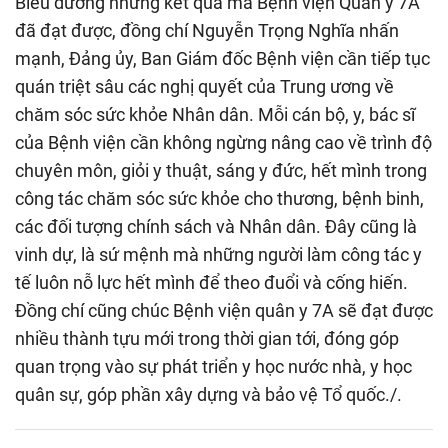
Biểu dương những kết quả mà Bệnh viện Quân y 7A
đã đạt được, đồng chí Nguyễn Trọng Nghĩa nhấn
mạnh, Đảng ủy, Ban Giám đốc Bệnh viện cần tiếp tục
quán triệt sâu các nghị quyết của Trung ương về
chăm sóc sức khỏe Nhân dân. Mỗi cán bộ, y, bác sĩ
của Bệnh viện cần không ngừng nâng cao về trình độ
chuyên môn, giỏi y thuật, sáng y đức, hết mình trong
công tác chăm sóc sức khỏe cho thương, bệnh binh,
các đối tượng chính sách và Nhân dân. Đây cũng là
vinh dự, là sứ mệnh mà những người làm công tác y
tế luôn nỗ lực hết mình để theo đuổi và cống hiến.
Đồng chí cũng chúc Bệnh viện quân y 7A sẽ đạt được
nhiều thành tựu mới trong thời gian tới, đóng góp
quan trọng vào sự phát triển y học nước nhà, y học
quân sự, góp phần xây dựng và bảo vệ Tổ quốc./.