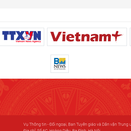
Vụ Thông tin - Đối ngoại, Ban Tuyên giáo và Dân vận Trung
Địa chỉ: Số 6C, Hoàng Diệu, Ba Đình, Hà Nội.