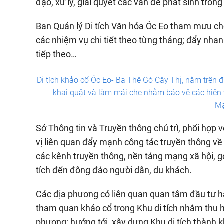
đạo, xử lý, giải quyết các vấn đề phát sinh trong
Ban Quản lý Di tích Văn hóa Óc Eo tham mưu cho
các nhiệm vụ chi tiết theo từng tháng; đẩy nhan
tiếp theo…
Di tích khảo cổ Óc Eo- Ba Thê Gò Cây Thị, nằm trên đ
khai quật và làm mái che nhằm bảo vệ các hiện v
M
Sở Thông tin và Truyền thông chủ trì, phối hợp v
vị liên quan đẩy mạnh công tác truyền thông về cá
các kênh truyền thông, nền tảng mạng xã hội, gó
tích đến đông đảo người dân, du khách.
Các địa phương có liên quan quan tâm đầu tư hạ
tham quan khảo cổ trong Khu di tích nhằm thu hú
phương; hướng tới, xây dựng Khu di tích thành 