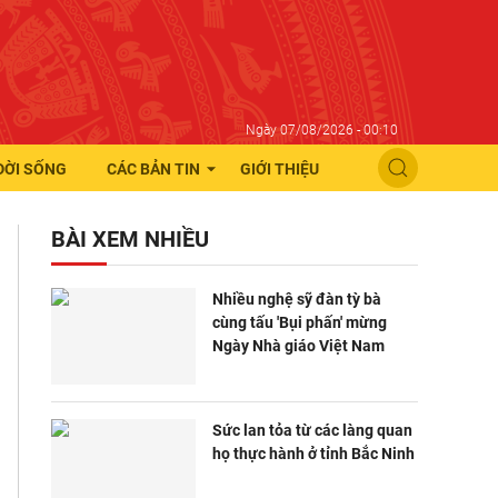
Ngày 07/08/2026 - 00:10
ĐỜI SỐNG
CÁC BẢN TIN
GIỚI THIỆU
BÀI XEM NHIỀU
Nhiều nghệ sỹ đàn tỳ bà
cùng tấu 'Bụi phấn' mừng
Ngày Nhà giáo Việt Nam
Sức lan tỏa từ các làng quan
họ thực hành ở tỉnh Bắc Ninh