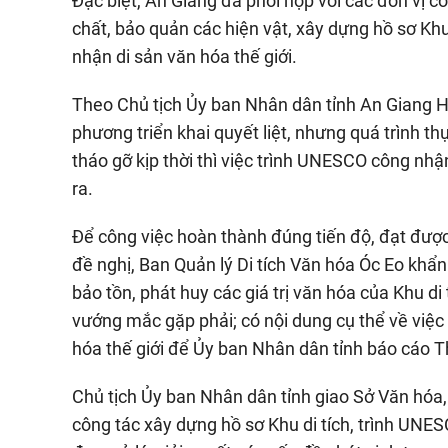
Đặc biệt, An Giang đã phối hợp với các đơn vị 
chất, bảo quản các hiện vật, xây dựng hồ sơ Kh
nhận di sản văn hóa thế giới.
Theo Chủ tịch Ủy ban Nhân dân tỉnh An Giang 
phương triển khai quyết liệt, nhưng quá trình 
tháo gỡ kịp thời thì việc trình UNESCO công nhậ
ra.
Để công việc hoàn thành đúng tiến độ, đạt được
đề nghị, Ban Quản lý Di tích Văn hóa Óc Eo kh
bảo tồn, phát huy các giá trị văn hóa của Khu di
vướng mắc gặp phải; có nội dung cụ thể về việc
hóa thế giới để Ủy ban Nhân dân tỉnh báo cáo 
Chủ tịch Ủy ban Nhân dân tỉnh giao Sở Văn hóa,
công tác xây dựng hồ sơ Khu di tích, trình UNES