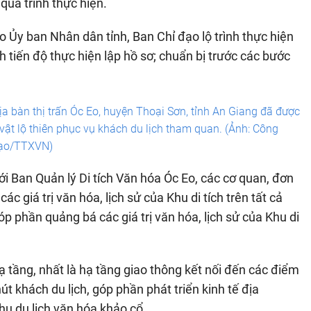
 quá trình thực hiện.
 Ủy ban Nhân dân tỉnh, Ban Chỉ đạo lộ trình thực hiện
h tiến độ thực hiện lập hồ sơ; chuẩn bị trước các bước
ịa bàn thị trấn Óc Eo, huyện Thoại Sơn, tỉnh An Giang đã được
ật lộ thiên phục vụ khách du lịch tham quan. (Ảnh: Công
ạo/TTXVN)
ới Ban Quản lý Di tích Văn hóa Óc Eo, các cơ quan, đơn
c giá trị văn hóa, lịch sử của Khu di tích trên tất cả
p phần quảng bá các giá trị văn hóa, lịch sử của Khu di
 tầng, nhất là hạ tầng giao thông kết nối đến các điểm
t khách du lịch, góp phần phát triển kinh tế địa
khu du lịch văn hóa khảo cổ…