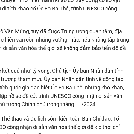
có chuyên môn tiến hành khảo cổ, xây dựng cơ sở vật
u di tích khảo cổ Óc Eo-Ba Thê, trình UNESCO công
Hồ Văn Mừng, tuy đã được Trung ương quan tâm, địa
thực hiện vẫn còn những vướng mắc, nếu không tập trung
n di sản văn hóa thế giới sẽ không đảm bảo tiến độ đề
 kết quả như kỳ vọng, Chủ tịch Ủy ban Nhân dân tỉnh
ẩn trương tham mưu Ủy ban Nhân dân tỉnh về công tác
 tích quốc gia đặc biệt Óc Eo-Ba Thê; những khó khăn,
 lập hồ sơ đề cử, trình UNESCO công nhận di sản văn
Thủ tướng Chính phủ trong tháng 11/2024.
 Thể thao và Du lịch sớm kiện toàn Ban Chỉ đạo, Tổ
CO công nhận di sản văn hóa thế giới để kịp thời chỉ