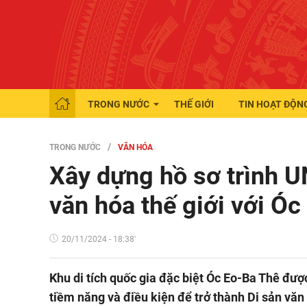
TRONG NƯỚC
THẾ GIỚI
TIN HOẠT ĐỘN
TRONG NƯỚC
VĂN HÓA
Xây dựng hồ sơ trình 
văn hóa thế giới với Ó
20/11/2024 - 18:38'
Khu di tích quốc gia đặc biệt Óc Eo-Ba Thê đượ
tiềm năng và điều kiện để trở thành Di sản vă