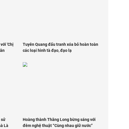
với 'Chị
Tuyên Quang đấu tranh xóa bỏ hoàn toàn
uân
các loại hình tà đạo, đạo lạ
h sử
Hoàng thành Thăng Long bừng sáng với
hà Là
đêm nghệ thuật “Cùng nhau giữ nước”