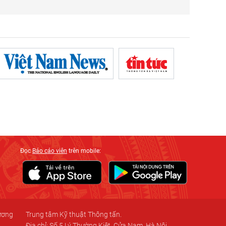
Đọc
Báo cáo viên
trên mobile:
 ương
Trung tâm Kỹ thuật Thông tấn.
Địa chỉ: Số 5 Lý Thường Kiệt, Cửa Nam, Hà Nội.