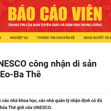
G
NGHIỆP VỤ
THÔNG TIN CHUYÊN ĐỀ
NGHỊ QUYẾT VÀ 
UNESCO công nhận di sản
c Eo-Ba Thê
c các nhà khoa học, các nhà quản lý nhận định có đủ
n hóa Thế giới của UNESCO.