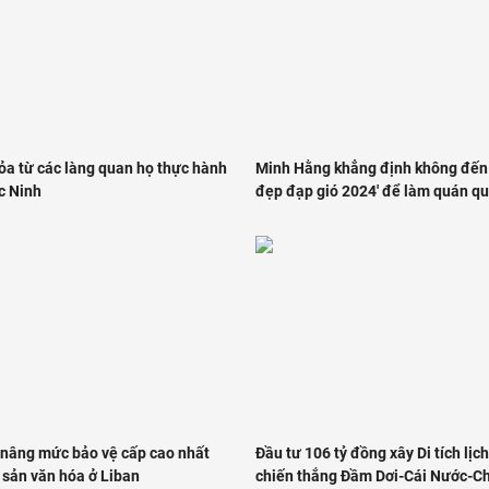
ỏa từ các làng quan họ thực hành
Minh Hằng khẳng định không đến 
c Ninh
đẹp đạp gió 2024' để làm quán q
âng mức bảo vệ cấp cao nhất
Đầu tư 106 tỷ đồng xây Di tích lịc
 sản văn hóa ở Liban
chiến thắng Đầm Dơi-Cái Nước-C