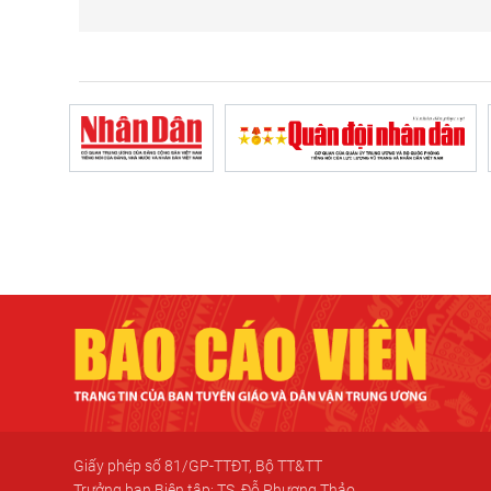
Giấy phép số 81/GP-TTĐT, Bộ TT&TT
Trưởng ban Biên tập: TS. Đỗ Phương Thảo