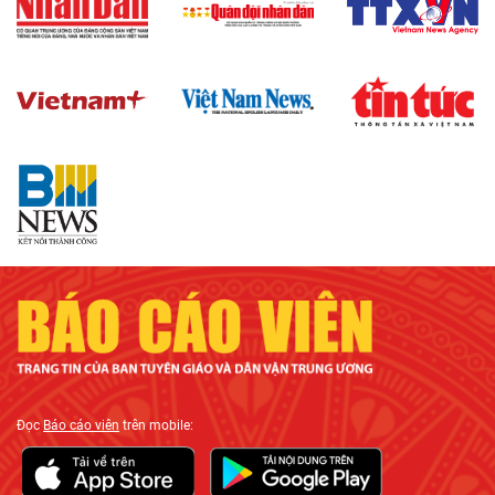
Đọc
Báo cáo viên
trên mobile: