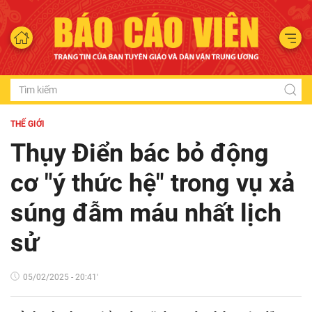
THẾ GIỚI
Thụy Điển bác bỏ động
cơ "ý thức hệ" trong vụ xả
súng đẫm máu nhất lịch
sử
05/02/2025 - 20:41'