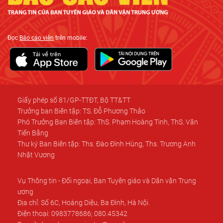
Đọc
Báo cáo viên
trên mobile:
Giấy phép số 81/GP-TTĐT, Bộ TT&TT
Trưởng ban Biên tập: TS. Đỗ Phương Thảo
Phó Trưởng Ban Biên tập: ThS. Phạm Hoàng Tinh, ThS. Văn
Tiến Bằng
Thư ký Ban Biên tập: Ths. Đào Đình Hùng, Ths. Trương Anh
Nhật Vương
Vụ Thông tin - Đối ngoại, Ban Tuyên giáo và Dân vận Trung
ương
Địa chỉ: Số 6C, Hoàng Diệu, Ba Đình, Hà Nội.
Điện thoại: 0983778686; 080.45342