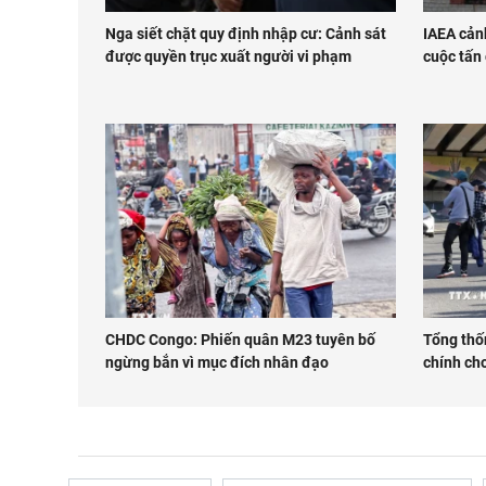
Nga siết chặt quy định nhập cư: Cảnh sát
IAEA cản
được quyền trục xuất người vi phạm
cuộc tấn 
CHDC Congo: Phiến quân M23 tuyên bố
Tổng thốn
ngừng bắn vì mục đích nhân đạo
chính cho