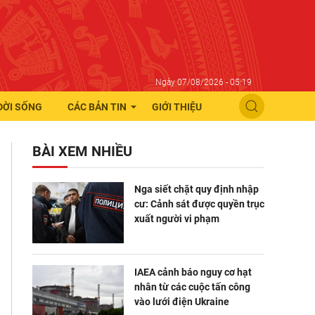
Ngày 07/08/2026 - 05:19
ĐỜI SỐNG
CÁC BẢN TIN
GIỚI THIỆU
BÀI XEM NHIỀU
Nga siết chặt quy định nhập
cư: Cảnh sát được quyền trục
xuất người vi phạm
IAEA cảnh báo nguy cơ hạt
nhân từ các cuộc tấn công
vào lưới điện Ukraine