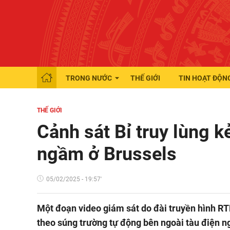
TRONG NƯỚC
THẾ GIỚI
TIN HOẠT ĐỘN
THẾ GIỚI
Cảnh sát Bỉ truy lùng k
ngầm ở Brussels
05/02/2025 - 19:57'
Một đoạn video giám sát do đài truyền hình R
theo súng trường tự động bên ngoài tàu điện ng