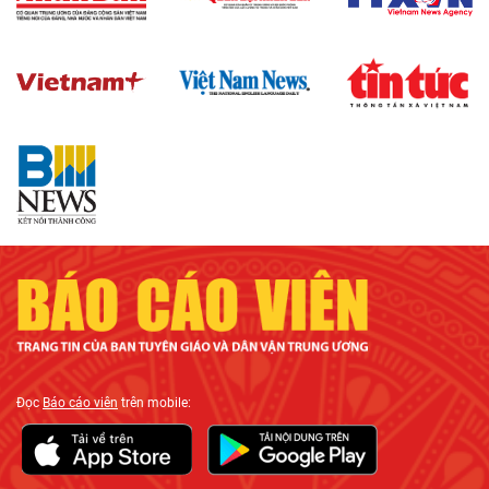
Đọc
Báo cáo viên
trên mobile: