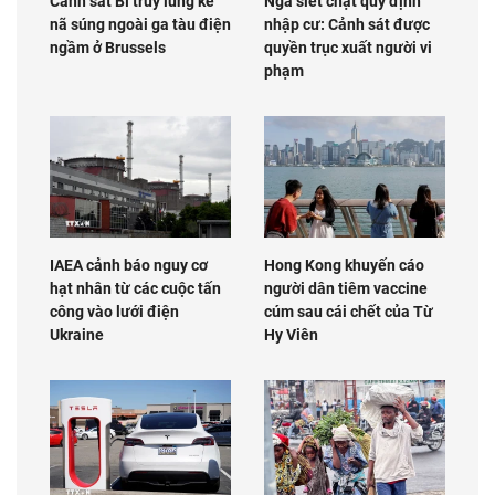
Cảnh sát Bỉ truy lùng kẻ
Nga siết chặt quy định
nã súng ngoài ga tàu điện
nhập cư: Cảnh sát được
ngầm ở Brussels
quyền trục xuất người vi
phạm
IAEA cảnh báo nguy cơ
Hong Kong khuyến cáo
hạt nhân từ các cuộc tấn
người dân tiêm vaccine
công vào lưới điện
cúm sau cái chết của Từ
Ukraine
Hy Viên