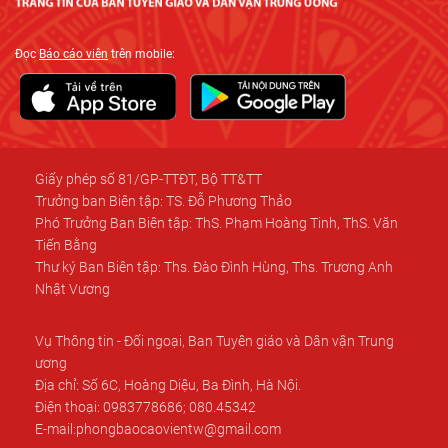
Đọc
Báo cáo viên
trên mobile:
Giấy phép số 81/GP-TTĐT, Bộ TT&TT
Trưởng ban Biên tập: TS. Đỗ Phương Thảo
Phó Trưởng Ban Biên tập: ThS. Phạm Hoàng Tinh, ThS. Văn
Tiến Bằng
Thư ký Ban Biên tập: Ths. Đào Đình Hùng, Ths. Trương Anh
Nhật Vương
Vụ Thông tin - Đối ngoại, Ban Tuyên giáo và Dân vận Trung
ương
Địa chỉ: Số 6C, Hoàng Diệu, Ba Đình, Hà Nội.
Điện thoại: 0983778686; 080.45342
E-mail:phongbaocaovientw@gmail.com