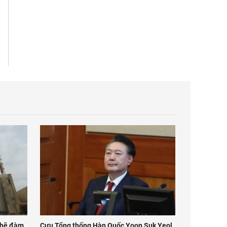
 chẽ đàm
Cựu Tổng thống Hàn Quốc Yoon Suk Yeol