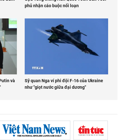
phủ nhận cáo buộc nổi loạn
Putin và
Sỹ quan Nga ví phi đội F-16 của Ukraine
"
như "giọt nước giữa đại dương"