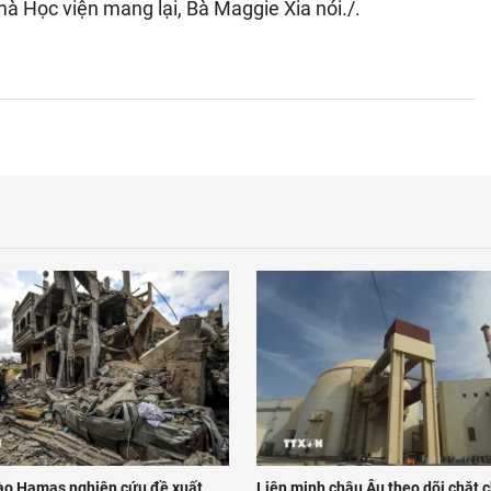
à Học viện mang lại, Bà Maggie Xia nói./.
ào Hamas nghiên cứu đề xuất
Liên minh châu Âu theo dõi chặt