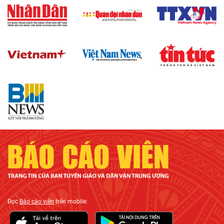
Đọc
Báo cáo viên
trên mobile: