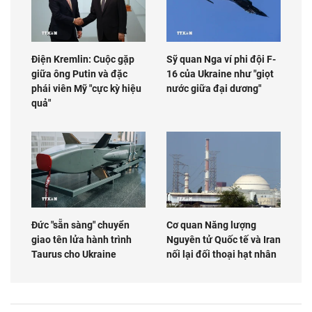
Điện Kremlin: Cuộc gặp
Sỹ quan Nga ví phi đội F-
giữa ông Putin và đặc
16 của Ukraine như "giọt
phái viên Mỹ "cực kỳ hiệu
nước giữa đại dương"
quả"
Đức "sẵn sàng" chuyển
Cơ quan Năng lượng
giao tên lửa hành trình
Nguyên tử Quốc tế và Iran
Taurus cho Ukraine
nối lại đối thoại hạt nhân