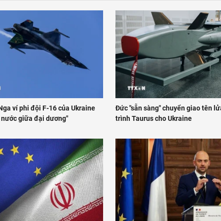
ga ví phi đội F-16 của Ukraine
Đức "sẵn sàng" chuyển giao tên l
t nước giữa đại dương"
trình Taurus cho Ukraine