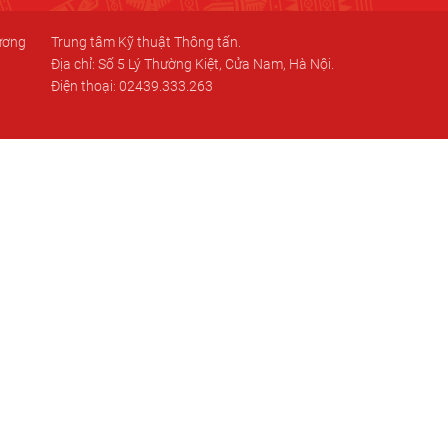
 ương
Trung tâm Kỹ thuật Thông tấn.
Địa chỉ: Số 5 Lý Thường Kiệt, Cửa Nam, Hà Nội.
Điện thoại: 02439.333.263