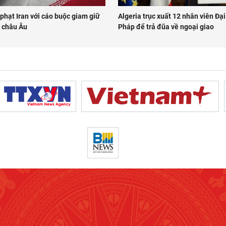
phạt Iran với cáo buộc giam giữ
Algeria trục xuất 12 nhân viên Đạ
 châu Âu
Pháp để trả đũa về ngoại giao