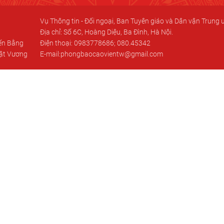
Vụ Thông tin - Đối ngoại, Ban Tuyên giáo và Dân vận Trung
Địa chỉ: Số 6C, Hoàng Diệu, Ba Đình, Hà Nội.
iến Bằng
Điện thoại: 0983778686; 080.45342
hật Vương
E-mail:phongbaocaovientw@gmail.com