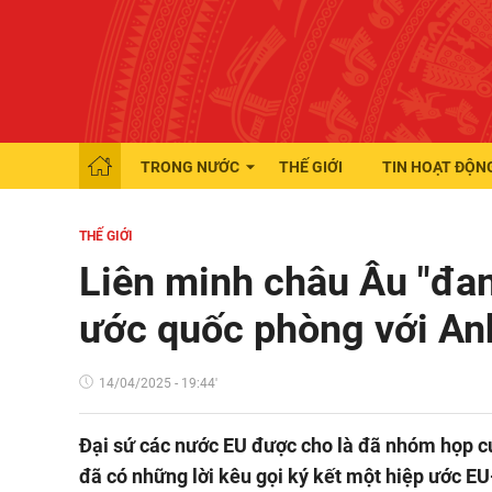
TRONG NƯỚC
THẾ GIỚI
TIN HOẠT ĐỘN
THẾ GIỚI
Liên minh châu Âu "đan
ước quốc phòng với An
14/04/2025 - 19:44'
Đại sứ các nước EU được cho là đã nhóm họp cuố
đã có những lời kêu gọi ký kết một hiệp ước EU