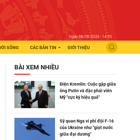
Ngày 06/08/2026 - 14:50
ĐỜI SỐNG
CÁC BẢN TIN
GIỚI THIỆU
BÀI XEM NHIỀU
Điện Kremlin: Cuộc gặp giữa
ông Putin và đặc phái viên
Mỹ "cực kỳ hiệu quả"
Sỹ quan Nga ví phi đội F-16
của Ukraine như "giọt nước
giữa đại dương"