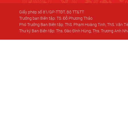
Giấy phép số 81/GP-TTĐT, Bộ TT&TT
Trưởng ban Biên tập: TS. Đỗ Phương Thảo
Phó Trưởng Ban Biên tập: ThS. Phạm Hoàng Tinh, ThS. Văn T
Thư ký Ban Biên tập: Ths. Đào Đình Hùng, Ths. Trương Anh N