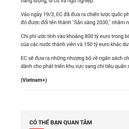
năng lượng, di cư và ngư nghiệp.
Vào ngày 19/3, EC đã đưa ra chiến lược quốc ph
đó được đổi tên thành "Sẵn sàng 2030," nhằm n
Chi phí ước tính vào khoảng 800 tỷ euro trong 
của các nước thành viên và 150 tỷ euro khác dư
EC sẽ đưa ra những nhượng bộ về ngân sách ch
dành cho phát triển khu vực sang chi tiêu quân 
(Vietnam+)
CÓ THỂ BẠN QUAN TÂM