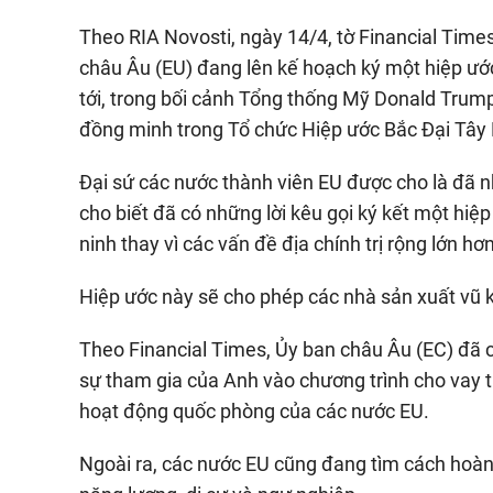
Theo RIA Novosti, ngày 14/4, tờ Financial Times
châu Âu (EU) đang lên kế hoạch ký một hiệp ướ
tới, trong bối cảnh Tổng thống Mỹ Donald Tru
đồng minh trong Tổ chức Hiệp ước Bắc Đại Tây
Đại sứ các nước thành viên EU được cho là đã n
cho biết đã có những lời kêu gọi ký kết một hi
ninh thay vì các vấn đề địa chính trị rộng lớn hơn
Hiệp ước này sẽ cho phép các nhà sản xuất vũ
Theo Financial Times, Ủy ban châu Âu (EC) đã c
sự tham gia của Anh vào chương trình cho vay t
hoạt động quốc phòng của các nước EU.
Ngoài ra, các nước EU cũng đang tìm cách hoàn 